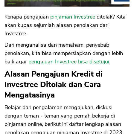
19. Data Alamat Peminjam Tidak Sesuai
20. Tidak Melakukan Tanda Tangan
Kenapa pengajuan
pinjaman Investree
ditolak? Kita
Perjanjian
akan kupas sejumlah alasan penolakan dari
21. Pengajuan Pernah Ditolak Sebelumnya
Investree.
dan Belum 3 Bulan
Tips dan Cara Mengatasi Penolakan
Dari menganalisa dan memahami penyebab
Investree
penolakan, kita bisa mempersiapkan dengan lebih
baik agar
pengajuan Investree bisa disetujui
.
Alasan Pengajuan Kredit di
Investree Ditolak dan Cara
Mengatasinya
Belajar dari pengalaman mengajukan, diskusi
dengan teman - teman yang pernah bekerja di
pinjaman online, berikut ini daftar lengkap alasan
penolakan pengajuan pinjaman Investree di 2023: