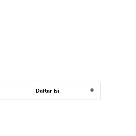
Daftar Isi
Reksadana
Apa Reksadana Aman dan
Legal Diawasi OJK ?