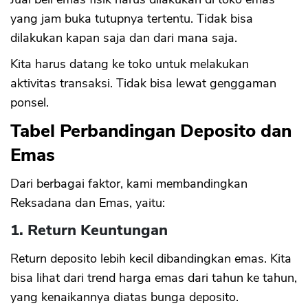
yang jam buka tutupnya tertentu. Tidak bisa
dilakukan kapan saja dan dari mana saja.
Kita harus datang ke toko untuk melakukan
aktivitas transaksi. Tidak bisa lewat genggaman
ponsel.
Tabel Perbandingan Deposito dan
Emas
Dari berbagai faktor, kami membandingkan
Reksadana dan Emas, yaitu:
1. Return Keuntungan
Return deposito lebih kecil dibandingkan emas. Kita
bisa lihat dari trend harga emas dari tahun ke tahun,
yang kenaikannya diatas bunga deposito.