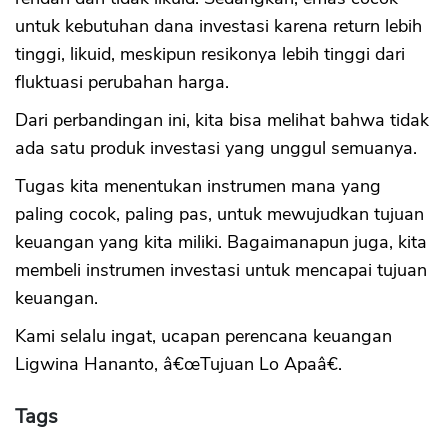
untuk kebutuhan dana investasi karena return lebih
tinggi, likuid, meskipun resikonya lebih tinggi dari
fluktuasi perubahan harga.
Dari perbandingan ini, kita bisa melihat bahwa tidak
ada satu produk investasi yang unggul semuanya.
Tugas kita menentukan instrumen mana yang
paling cocok, paling pas, untuk mewujudkan tujuan
keuangan yang kita miliki. Bagaimanapun juga, kita
membeli instrumen investasi untuk mencapai tujuan
keuangan.
Kami selalu ingat, ucapan perencana keuangan
Ligwina Hananto, â€œTujuan Lo Apaâ€.
Tags