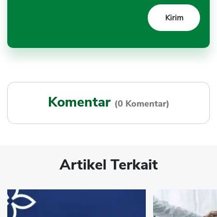
Komentar
(0 Komentar)
Artikel Terkait