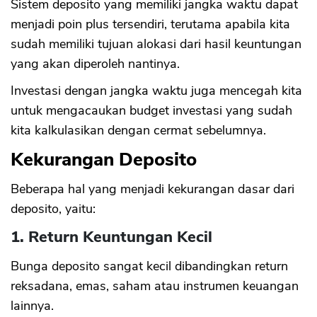
Sistem deposito yang memiliki jangka waktu dapat
menjadi poin plus tersendiri, terutama apabila kita
sudah memiliki tujuan alokasi dari hasil keuntungan
yang akan diperoleh nantinya.
Investasi dengan jangka waktu juga mencegah kita
untuk mengacaukan budget investasi yang sudah
kita kalkulasikan dengan cermat sebelumnya.
Kekurangan Deposito
Beberapa hal yang menjadi kekurangan dasar dari
deposito, yaitu:
1. Return Keuntungan Kecil
Bunga deposito sangat kecil dibandingkan return
reksadana, emas, saham atau instrumen keuangan
lainnya.