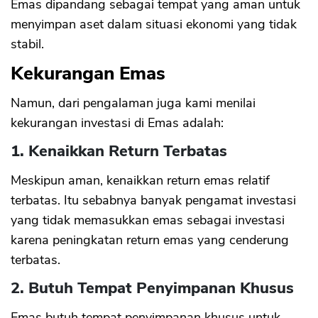
Emas dipandang sebagai tempat yang aman untuk
menyimpan aset dalam situasi ekonomi yang tidak
CANCEL
OK
stabil.
Kekurangan Emas
Namun, dari pengalaman juga kami menilai
kekurangan investasi di Emas adalah:
1. Kenaikkan Return Terbatas
Meskipun aman, kenaikkan return emas relatif
terbatas. Itu sebabnya banyak pengamat investasi
yang tidak memasukkan emas sebagai investasi
karena peningkatan return emas yang cenderung
terbatas.
2. Butuh Tempat Penyimpanan Khusus
Emas butuh tempat penyimpanan khusus untuk