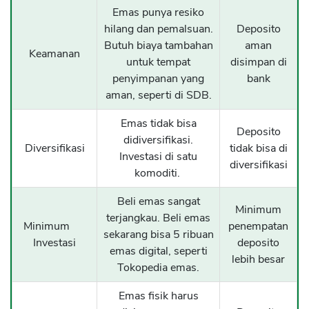
Emas punya resiko
hilang dan pemalsuan.
Deposito
Butuh biaya tambahan
aman
Keamanan
untuk tempat
disimpan di
penyimpanan yang
bank
aman, seperti di SDB.
Emas tidak bisa
Deposito
didiversifikasi.
Diversifikasi
tidak bisa di
Investasi di satu
diversifikasi
komoditi.
Beli emas sangat
Minimum
terjangkau. Beli emas
Minimum
penempatan
sekarang bisa 5 ribuan
Investasi
deposito
emas digital, seperti
lebih besar
Tokopedia emas.
Emas fisik harus