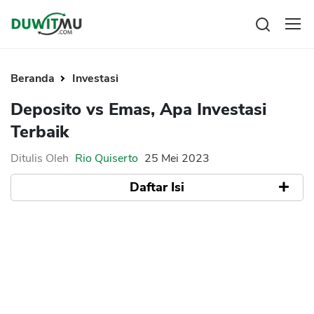
Tabungan
Reksadana
Beranda
Investasi
Emas
Pengeluaran
Deposito vs Emas, Apa Investasi
Saham
Asuransi
Terbaik
Kartu Kredit
Bitcoin
Rencana Keuangan
KPR
Investasi
Ditulis Oleh
Rio Quiserto
25 Mei 2023
Pinjaman
Mengelola keuangan
KTA
Daftar Isi
Kartu Kredit
Pinjaman Online
KTA
Hutang
Perbedaan Deposito vs Emas
KPR
Apa itu Deposito
Kredit Usaha
Fitur Deposito
Pinjaman Online
Kelebihan Deposito
1. Sangat Aman, Dijamin LPS
Broker Forex