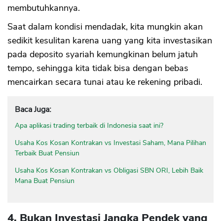
membutuhkannya.
Saat dalam kondisi mendadak, kita mungkin akan
sedikit kesulitan karena uang yang kita investasikan
pada deposito syariah kemungkinan belum jatuh
tempo, sehingga kita tidak bisa dengan bebas
mencairkan secara tunai atau ke rekening pribadi.
Baca Juga:
Apa aplikasi trading terbaik di Indonesia saat ini?
Usaha Kos Kosan Kontrakan vs Investasi Saham, Mana Pilihan
Terbaik Buat Pensiun
Usaha Kos Kosan Kontrakan vs Obligasi SBN ORI, Lebih Baik
Mana Buat Pensiun
4. Bukan Investasi Jangka Pendek yang