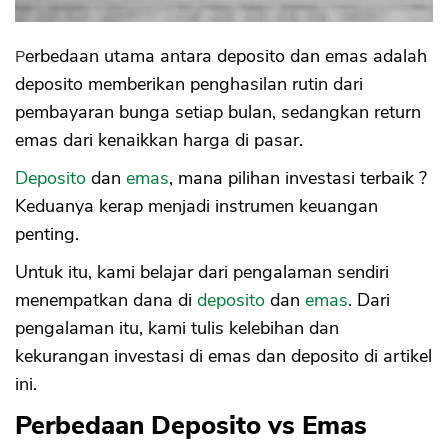
5. Regulasi Jelas
6. Alat Lindung Nilai
Kekurangan Emas
Perbedaan utama antara deposito dan emas adalah
1. Kenaikkan Return Terbatas
deposito memberikan penghasilan rutin dari
2. Butuh Tempat Penyimpanan Khusus
pembayaran bunga setiap bulan, sedangkan return
3. Spread Harga Lebih Tinggi
emas dari kenaikkan harga di pasar.
4. Risiko Emas Palsu
5. Minimum Pembelian Lebih Tinggi
Deposito
dan
emas
, mana pilihan investasi terbaik ?
6. Semakin Kecil Beratnya, Harga Lebih
Keduanya kerap menjadi instrumen keuangan
Mahal
7. Tidak Bisa Jual Beli 24 Jam
penting.
Tabel Perbandingan Deposito dan Emas
Untuk itu, kami belajar dari pengalaman sendiri
1. Return Keuntungan
menempatkan dana di
deposito
dan
emas
. Dari
2. Resiko
pengalaman itu, kami tulis kelebihan dan
3. Likuiditas
4. Keamanan
kekurangan investasi di emas dan deposito di artikel
5. Diversifikasi
ini.
6. Minimum Investasi
Perbedaan Deposito vs Emas
7. Pengenalan Produk
Apa Pilihan Terbaik, Emas atau Deposito