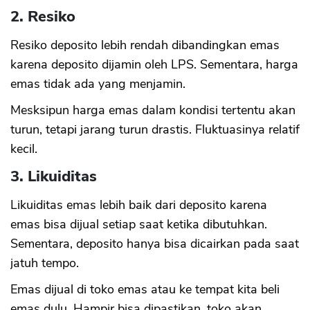
2. Resiko
Resiko deposito lebih rendah dibandingkan emas
karena deposito dijamin oleh LPS. Sementara, harga
emas tidak ada yang menjamin.
Mesksipun harga emas dalam kondisi tertentu akan
turun, tetapi jarang turun drastis. Fluktuasinya relatif
kecil.
3. Likuiditas
Likuiditas emas lebih baik dari deposito karena
emas bisa dijual setiap saat ketika dibutuhkan.
Sementara, deposito hanya bisa dicairkan pada saat
jatuh tempo.
Emas dijual di toko emas atau ke tempat kita beli
emas dulu. Hampir bisa dipastikan, toko akan