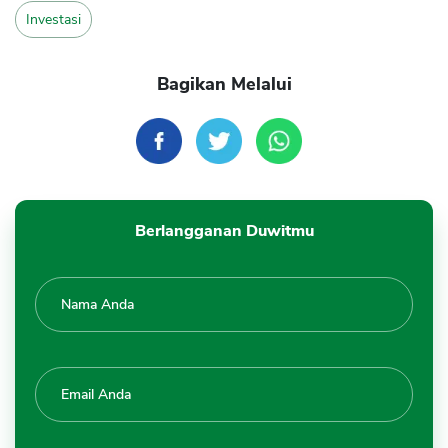
Investasi
Bagikan Melalui
Berlangganan Duwitmu