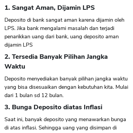
1. Sangat Aman, Dijamin LPS
Deposito di bank sangat aman karena dijamin oleh
LPS. Jika bank mengalami masalah dan terjadi
penarikkan uang dari bank, uang deposito aman
dijamin LPS
2. Tersedia Banyak Pilihan Jangka
Waktu
Deposito menyediakan banyak pilihan jangka waktu
yang bisa disesuaikan dengan kebutuhan kita. Mulai
dari 1 bulan sd 12 bulan.
3. Bunga Deposito diatas Inflasi
Saat ini, banyak deposito yang menawarkan bunga
di atas inflasi. Sehingga uang yang disimpan di