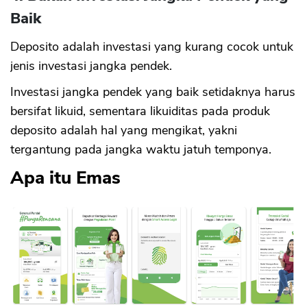
Baik
Deposito adalah investasi yang kurang cocok untuk
jenis investasi jangka pendek.
Investasi jangka pendek yang baik setidaknya harus
bersifat likuid, sementara likuiditas pada produk
deposito adalah hal yang mengikat, yakni
tergantung pada jangka waktu jatuh temponya.
Apa itu Emas