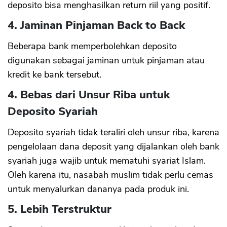
deposito bisa menghasilkan return riil yang positif.
4. Jaminan Pinjaman Back to Back
Beberapa bank memperbolehkan deposito
digunakan sebagai jaminan untuk pinjaman atau
kredit ke bank tersebut.
4. Bebas dari Unsur Riba untuk
Deposito Syariah
Deposito syariah tidak teraliri oleh unsur riba, karena
pengelolaan dana deposit yang dijalankan oleh bank
syariah juga wajib untuk mematuhi syariat Islam.
Oleh karena itu, nasabah muslim tidak perlu cemas
untuk menyalurkan dananya pada produk ini.
5. Lebih Terstruktur