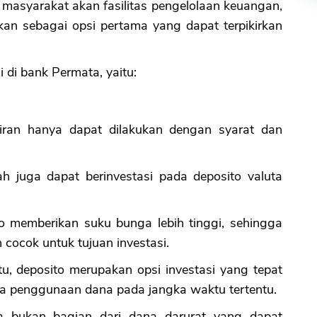
masyarakat akan fasilitas pengelolaan keuangan,
kan sebagai opsi pertama yang dapat terpikirkan
si di bank Permata, yaitu:
iran hanya dapat dilakukan dengan syarat dan
h juga dapat berinvestasi pada deposito valuta
o memberikan suku bunga lebih tinggi, sehingga
h cocok untuk tujuan investasi.
tu, deposito merupakan opsi investasi yang tepat
ana penggunaan dana pada jangka waktu tertentu.
ya bukan bagian dari dana darurat yang dapat