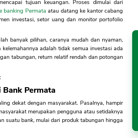
 mencapai tujuan keuangan. Proses dimulai dari
ile banking Permata
atau datang ke kantor cabang
rumen investasi, setor uang dan monitor portofolio
alah banyak pilihan, caranya mudah dan nyaman,
a kelemahannya adalah tidak semua investasi ada
ngan tabungan, return relatif rendah dan potongan
:
di Bank Permata
ing dekat dengan masyarakat. Pasalnya, hampir
masyarakat merupakan pengguna atau setidaknya
 suatu bank, mulai dari produk tabungan hingga