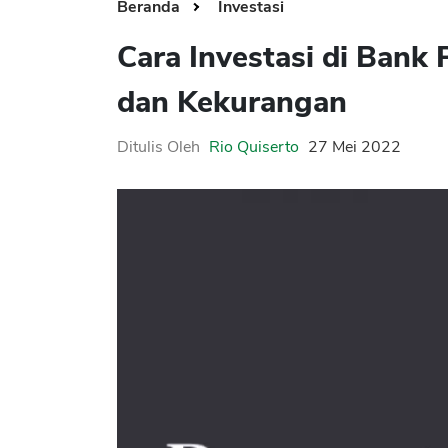
Beranda
Investasi
Cara Investasi di Bank
dan Kekurangan
Ditulis Oleh
Rio Quiserto
27 Mei 2022