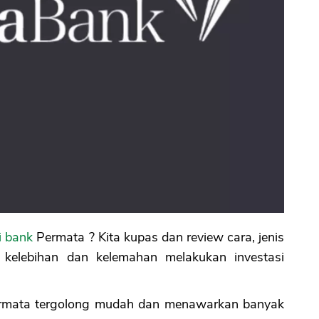
i bank
Permata ? Kita kupas dan review cara, jenis
, kelebihan dan kelemahan melakukan investasi
mata tergolong mudah dan menawarkan banyak