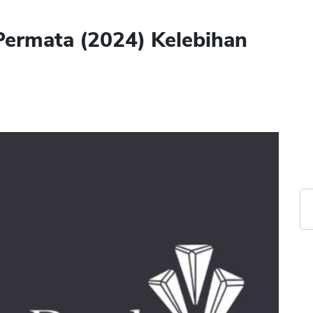
 Permata (2024) Kelebihan