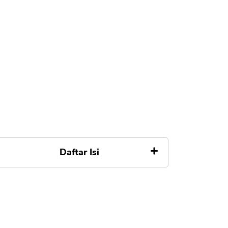
Daftar Isi
Jenis Instrumen Investasi di Bank
Permata
1. Deposito