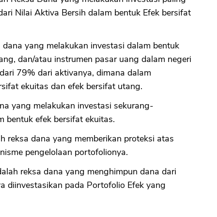
ari Nilai Aktiva Bersih dalam bentuk Efek bersifat
dana yang melakukan investasi dalam bentuk
 utang, dan/atau instrumen pasar uang dalam negeri
dari 79% dari aktivanya, dimana dalam
sifat ekuitas dan efek bersifat utang.
a yang melakukan investasi sekurang-
bentuk efek bersifat ekuitas.
h reksa dana yang memberikan proteksi atas
anisme pengelolaan portofolionya.
dalah reksa dana yang menghimpun dana dari
a diinvestasikan pada Portofolio Efek yang