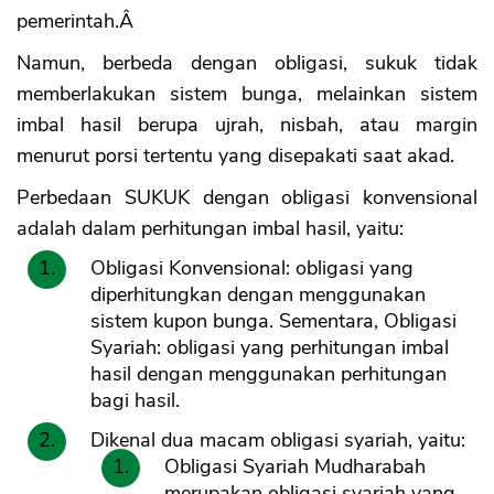
pemerintah.Â
Namun, berbeda dengan obligasi, sukuk tidak
memberlakukan sistem bunga, melainkan sistem
imbal hasil berupa ujrah, nisbah, atau margin
menurut porsi tertentu yang disepakati saat akad.
Perbedaan SUKUK dengan obligasi konvensional
adalah dalam perhitungan imbal hasil, yaitu:
Obligasi Konvensional: obligasi yang
diperhitungkan dengan menggunakan
sistem kupon bunga. Sementara, Obligasi
Syariah: obligasi yang perhitungan imbal
hasil dengan menggunakan perhitungan
bagi hasil.
Dikenal dua macam obligasi syariah, yaitu:
Obligasi Syariah Mudharabah
merupakan obligasi syariah yang