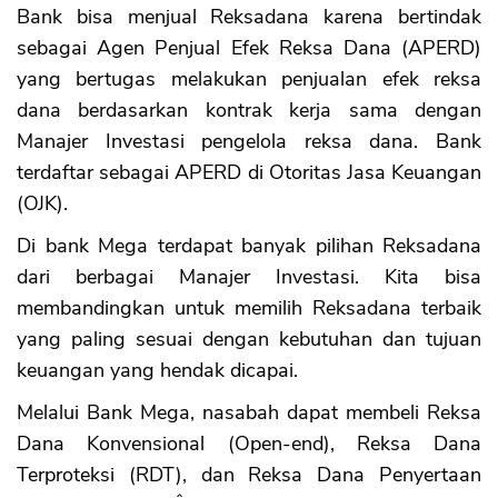
Bank bisa menjual Reksadana karena bertindak
sebagai Agen Penjual Efek Reksa Dana (APERD)
yang bertugas melakukan penjualan efek reksa
dana berdasarkan kontrak kerja sama dengan
Manajer Investasi pengelola reksa dana. Bank
terdaftar sebagai APERD di Otoritas Jasa Keuangan
(OJK).
Di bank Mega terdapat banyak pilihan Reksadana
dari berbagai Manajer Investasi. Kita bisa
membandingkan untuk memilih Reksadana terbaik
yang paling sesuai dengan kebutuhan dan tujuan
keuangan yang hendak dicapai.
Melalui Bank Mega, nasabah dapat membeli Reksa
Dana Konvensional (Open-end), Reksa Dana
Terproteksi (RDT), dan Reksa Dana Penyertaan