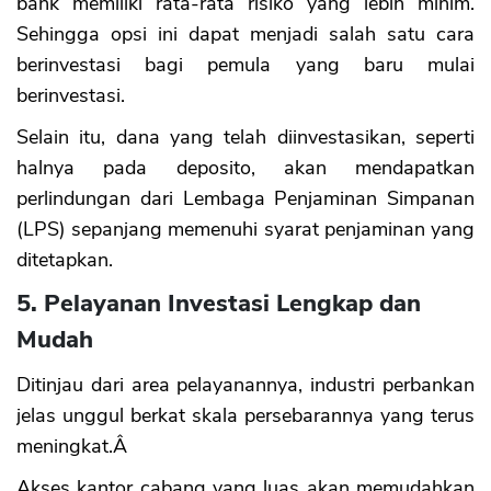
bank memiliki rata-rata risiko yang lebih minim.
Sehingga opsi ini dapat menjadi salah satu cara
berinvestasi bagi pemula yang baru mulai
berinvestasi.
Selain itu, dana yang telah diinvestasikan, seperti
halnya pada deposito, akan mendapatkan
perlindungan dari Lembaga Penjaminan Simpanan
(LPS) sepanjang memenuhi syarat penjaminan yang
ditetapkan.
5. Pelayanan Investasi Lengkap dan
Mudah
Ditinjau dari area pelayanannya, industri perbankan
jelas unggul berkat skala persebarannya yang terus
meningkat.Â
Akses kantor cabang yang luas akan memudahkan