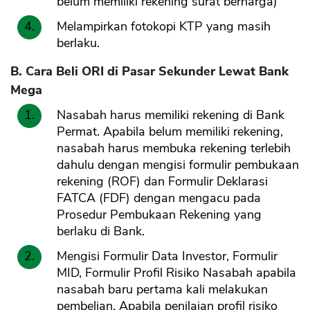
belum memiliki rekening surat berharga)
Melampirkan fotokopi KTP yang masih
berlaku.
B. Cara Beli ORI di Pasar Sekunder Lewat Bank
Mega
Nasabah harus memiliki rekening di Bank
Permat. Apabila belum memiliki rekening,
nasabah harus membuka rekening terlebih
dahulu dengan mengisi formulir pembukaan
rekening (ROF) dan Formulir Deklarasi
FATCA (FDF) dengan mengacu pada
Prosedur Pembukaan Rekening yang
berlaku di Bank.
Mengisi Formulir Data Investor, Formulir
MID, Formulir Profil Risiko Nasabah apabila
nasabah baru pertama kali melakukan
pembelian. Apabila penilaian profil risiko