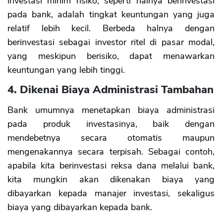
investasi minim risiko, seperti halnya berinvestasi
pada bank, adalah tingkat keuntungan yang juga
relatif lebih kecil. Berbeda halnya dengan
berinvestasi sebagai investor ritel di pasar modal,
yang meskipun berisiko, dapat menawarkan
keuntungan yang lebih tinggi.
4. Dikenai Biaya Administrasi Tambahan
Bank umumnya menetapkan biaya administrasi
pada produk investasinya, baik dengan
mendebetnya secara otomatis maupun
mengenakannya secara terpisah. Sebagai contoh,
apabila kita berinvestasi reksa dana melalui bank,
kita mungkin akan dikenakan biaya yang
dibayarkan kepada manajer investasi, sekaligus
biaya yang dibayarkan kepada bank.