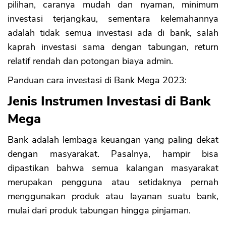
pilihan, caranya mudah dan nyaman, minimum
investasi terjangkau, sementara kelemahannya
adalah tidak semua investasi ada di bank, salah
kaprah investasi sama dengan tabungan, return
relatif rendah dan potongan biaya admin.
Panduan cara investasi di Bank Mega 2023:
Jenis Instrumen Investasi di Bank
Mega
Bank adalah lembaga keuangan yang paling dekat
dengan masyarakat. Pasalnya, hampir bisa
dipastikan bahwa semua kalangan masyarakat
merupakan pengguna atau setidaknya pernah
menggunakan produk atau layanan suatu bank,
mulai dari produk tabungan hingga pinjaman.