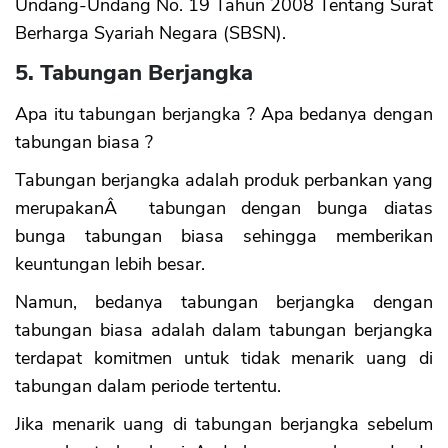
Undang-Undang No. 19 Tahun 2008 Tentang Surat
Berharga Syariah Negara (SBSN).
5. Tabungan Berjangka
Apa itu tabungan berjangka ? Apa bedanya dengan
tabungan biasa ?
Tabungan berjangka adalah produk perbankan yang
merupakanÂ tabungan dengan bunga diatas
bunga tabungan biasa sehingga memberikan
keuntungan lebih besar.
Namun, bedanya tabungan berjangka dengan
tabungan biasa adalah dalam tabungan berjangka
terdapat komitmen untuk tidak menarik uang di
tabungan dalam periode tertentu.
Jika menarik uang di tabungan berjangka sebelum