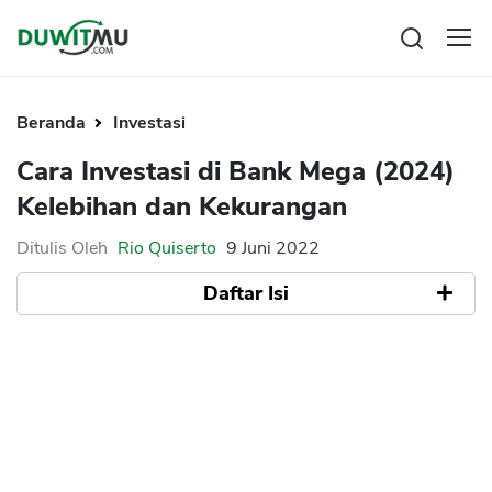
Tabungan
Reksadana
Beranda
Investasi
Emas
Pengeluaran
Cara Investasi di Bank Mega (2024)
Saham
Asuransi
Kelebihan dan Kekurangan
Kartu Kredit
Bitcoin
Rencana Keuangan
KPR
Investasi
Ditulis Oleh
Rio Quiserto
9 Juni 2022
Pinjaman
Mengelola keuangan
KTA
Daftar Isi
Kartu Kredit
Pinjaman Online
KTA
Hutang
Apa itu Investasi di Bank Mega
KPR
Jenis Instrumen Investasi di Bank Mega
Kredit Usaha
1. Deposito
2. Reksadana
Pinjaman Online
3. Obligasi
Broker Forex
4. Sukuk