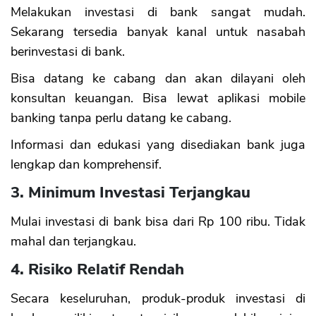
Melakukan investasi di bank sangat mudah.
Sekarang tersedia banyak kanal untuk nasabah
berinvestasi di bank.
Bisa datang ke cabang dan akan dilayani oleh
konsultan keuangan. Bisa lewat aplikasi mobile
banking tanpa perlu datang ke cabang.
Informasi dan edukasi yang disediakan bank juga
lengkap dan komprehensif.
3. Minimum Investasi Terjangkau
Mulai investasi di bank bisa dari Rp 100 ribu. Tidak
mahal dan terjangkau.
4. Risiko Relatif Rendah
Secara keseluruhan, produk-produk investasi di