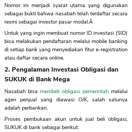
Nomor ini menjadi syarat utama yang digunakan
sebagai bukti bahwa nasabah telah terdaftar secara
resmi sebagai investor pasar modal.Â
Untuk yang ingin membuat nomor ID investasi (SID)
bisa melakukan pendaftaran melalui mobile banking
di setiap bank yang menyediakan fitur e-registration
atau daftar secara online.
2. Pengalaman Investasi Obligasi dan
SUKUK di Bank Mega
Nasabah bisa
membeli obligasi pemerintah
melalui
agen penjual yang diawasi OJK, salah satunya
adalah perbankan.
Proses pembukaan akun untuk jual beli obligasi,
SUKUK di bank sebagai berikut: