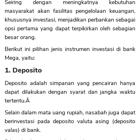
Seiring dengan meningkatnya kebutuhan
masyarakat akan fasilitas pengelolaan keuangan,
khususnya investasi, menjadikan perbankan sebagai
opsi pertama yang dapat terpikirkan oleh sebagian
besar orang.
Berikut ini pilihan jenis instrumen investasi di bank
Mega, yaitu:
1. Deposito
Deposito adalah simpanan yang pencairan hanya
dapat dilakukan dengan syarat dan jangka waktu
tertentu.Â
Selain dalam mata uang rupiah, nasabah juga dapat
berinvestasi pada deposito valuta asing (deposito
valas) di bank.