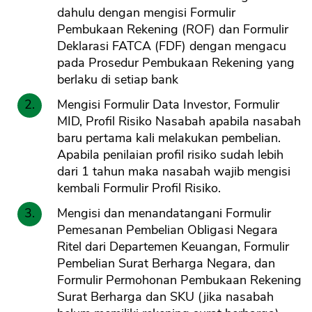
dahulu dengan mengisi Formulir
Pembukaan Rekening (ROF) dan Formulir
Deklarasi FATCA (FDF) dengan mengacu
pada Prosedur Pembukaan Rekening yang
berlaku di setiap bank
Mengisi Formulir Data Investor, Formulir
MID, Profil Risiko Nasabah apabila nasabah
baru pertama kali melakukan pembelian.
Apabila penilaian profil risiko sudah lebih
dari 1 tahun maka nasabah wajib mengisi
kembali Formulir Profil Risiko.
Mengisi dan menandatangani Formulir
Pemesanan Pembelian Obligasi Negara
Ritel dari Departemen Keuangan, Formulir
Pembelian Surat Berharga Negara, dan
Formulir Permohonan Pembukaan Rekening
Surat Berharga dan SKU (jika nasabah