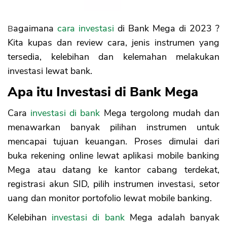
Bagaimana
cara investasi
di Bank Mega di 2023 ?
Kita kupas dan review cara, jenis instrumen yang
tersedia, kelebihan dan kelemahan melakukan
investasi lewat bank.
Apa itu Investasi di Bank Mega
Cara
investasi di bank
Mega tergolong mudah dan
menawarkan banyak pilihan instrumen untuk
mencapai tujuan keuangan. Proses dimulai dari
buka rekening online lewat aplikasi mobile banking
Mega atau datang ke kantor cabang terdekat,
registrasi akun SID, pilih instrumen investasi, setor
uang dan monitor portofolio lewat mobile banking.
Kelebihan
investasi di bank
Mega adalah banyak