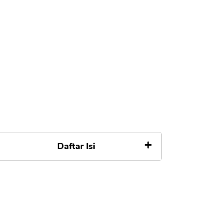
Daftar Isi
Apa itu SUKUK
Aspek Syariah Sukuk Ritel
Cara Kerja SUKUK - Obligasi