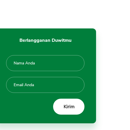
C. Penjualan Obligasi di Pasar
Sekunder
Jadwal Sukuk 2020
Pertanyaan dan Saran
Tanya Jawab SUKUK
Berlangganan Duwitmu
Kesimpulan