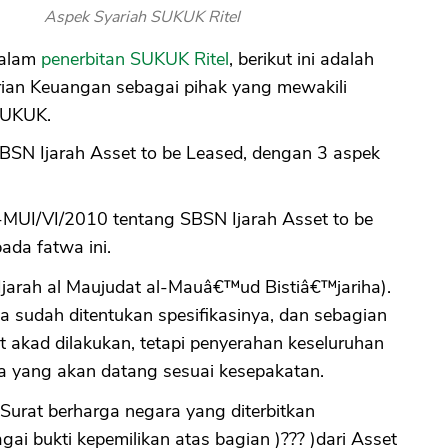
Aspek Syariah SUKUK Ritel
dalam
penerbitan SUKUK Ritel
, berikut ini adalah
rian Keuangan sebagai pihak yang mewakili
SUKUK.
N Ijarah Asset to be Leased, dengan 3 aspek
I/VI/2010 tentang SBSN Ijarah Asset to be
da fatwa ini.
(Ijarah al Maujudat al-Mauâ€™ud Bistiâ€™jariha).
a sudah ditentukan spesifikasinya, dan sebagian
t akad dilakukan, tetapi penyerahan keseluruhan
sa yang akan datang sesuai kesepakatan.
 Surat berharga negara yang diterbitkan
gai bukti kepemilikan atas bagian )??? )dari Asset