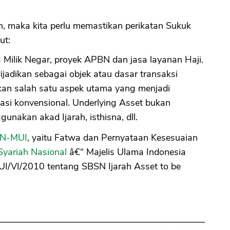
, maka kita perlu memastikan perikatan Sukuk
CANCEL
OK
ut:
 Milik Negar, proyek APBN dan jasa layanan Haji.
ijadikan sebagai objek atau dasar transaksi
kan salah satu aspek utama yang menjadi
si konvensional. Underlying Asset bukan
nakan akad Ijarah, isthisna, dll.
N-MUI
, yaitu Fatwa dan Pernyataan Kesesuaian
yariah Nasional
â€“ Majelis Ulama Indonesia
VI/2010 tentang SBSN Ijarah Asset to be