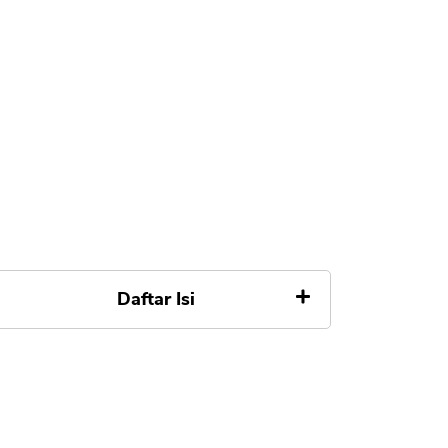
Daftar Isi
Pendahuluan
Pentingnya Kalkulator dalam
Perdagangan Forex