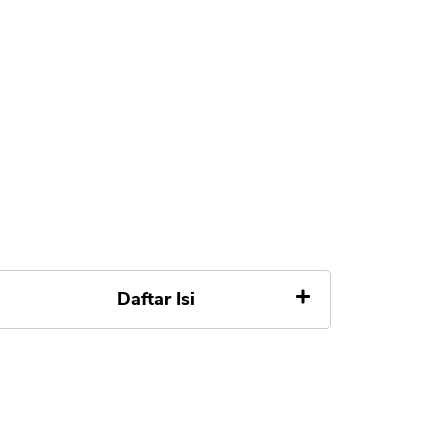
Daftar Isi
Apa itu Broker ECN
a. Dealing-Desk Broker
b. Non Dealing-Desk Broker