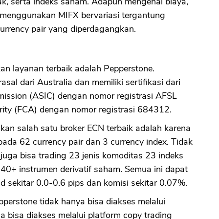
ak, serta indeks saham. Adapun mengenai biaya,
g menggunakan MIFX bervariasi tergantung
urrency pair yang diperdagangkan.
an layanan terbaik adalah Pepperstone.
al dari Australia dan memiliki sertifikasi dari
mission (ASIC) dengan nomor registrasi AFSL
ity (FCA) dengan nomor registrasi 684312.
an salah satu broker ECN terbaik adalah karena
a 62 currency pair dan 3 currency index. Tidak
 juga bisa trading 23 jenis komoditas 23 indeks
 940+ instrumen derivatif saham. Semua ini dapat
sekitar 0.0-0.6 pips dan komisi sekitar 0.07%.
perstone tidak hanya bisa diakses melalui
a bisa diakses melalui platform copy trading