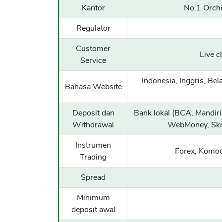
Kantor
No.1 Orchi
Regulator
Customer
Live c
Service
Indonesia, Inggris, Bel
Bahasa Website
Deposit dan
Bank lokal (BCA, Mandir
Withdrawal
WebMoney, Skril
Instrumen
Forex, Komod
Trading
Spread
Minimum
deposit awal