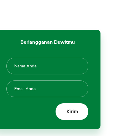
3. Risk Management
4. Update Berita dan Pasar
5. Deposit dan Withdrawal
FBS Copy Trading
Fee dan Biaya
Berlangganan Duwitmu
a. Overnight Fees
b. Biaya Broker
Kelebihan FBS Trading
Kelemahan FBS Trading