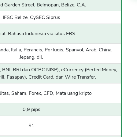
d Garden Street, Belmopan, Belize, C.A.
IFSC Belize, CySEC Siprus
hat Bahasa Indonesia via situs FBS.
anda, Italia, Perancis, Portugis, Spanyol, Arab, China,
Jepang, dll.
i, BNI, BRI dan OCBC NISP), eCurrency (PerfectMoney,
l, Fasapay), Credit Card, dan Wire Transfer.
itas, Saham, Forex, CFD, Mata uang kripto
0,9 pips
$1