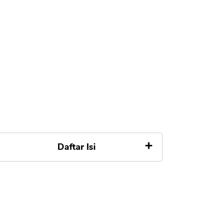
Daftar Isi
Ringkasan FBS Broker
Apa Itu FBS Trading
Regulasi