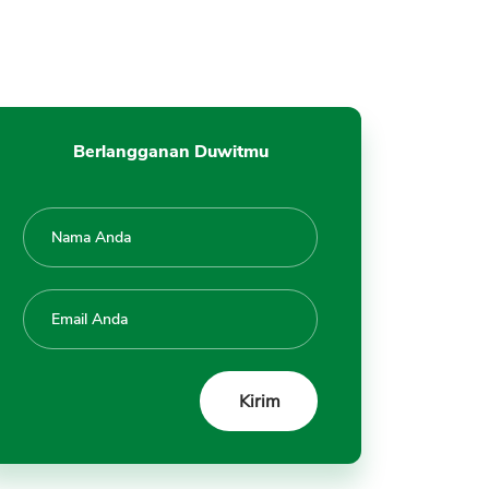
Kekurangan Bitcoin
1. Bitcoin Aset Digital, Tidak
Ada Wujud Fisiknya
2. Resiko Investasi Tinggi,
Harga Bisa Naik Turun 5% per
Berlangganan Duwitmu
Hari
3. Dilarang di Berbagai Negara
4. Butuh Koneksi Internet
5. Kemampuan Blockchain
Bitcoin Mengolah Transaksi
Rendah
6. Aset yang Tidak
Menghasilkan Dividen, Bunga
7. Belum Userâ€™s friendly
8. Tergantung Internet dan
Listrik