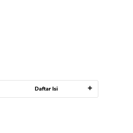
Daftar Isi
Perbedaan Bitcoin dan Saham
Apa itu Bitcoin
Kelebihan Bitcoin