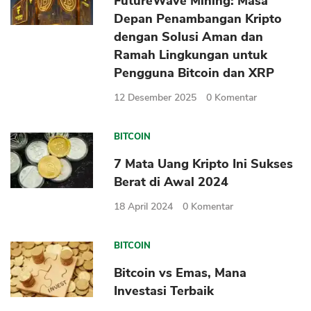
FutureWave Mining: Masa
Sekuritas Saham
Depan Penambangan Kripto
dengan Solusi Aman dan
Bank Digital
Ramah Lingkungan untuk
Crypto
Pengguna Bitcoin dan XRP
Assets Crypto
12 Desember 2025
0
Komentar
Exchange
BITCOIN
Asuransi
7 Mata Uang Kripto Ini Sukses
Asuransi Jiwa
Berat di Awal 2024
Asuransi Kesehatan
18 April 2024
0
Komentar
Asuransi Syariah
BITCOIN
Bitcoin vs Emas, Mana
Investasi Terbaik