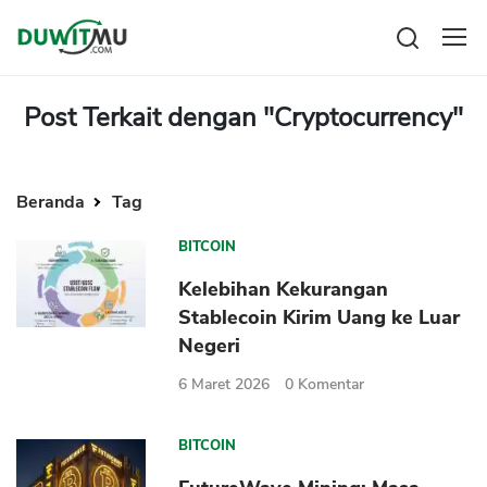
Tabungan
Reksadana
Post Terkait dengan "Cryptocurrency"
Emas
Pengeluaran
Saham
Asuransi
Kartu Kredit
Beranda
Tag
Bitcoin
Rencana Keuangan
KPR
Investasi
Pinjaman
BITCOIN
Mengelola keuangan
KTA
Kelebihan Kekurangan
Kartu Kredit
Pinjaman Online
Stablecoin Kirim Uang ke Luar
KTA
Hutang
Negeri
KPR
6 Maret 2026
0
Komentar
Kredit Usaha
Pinjaman Online
BITCOIN
Broker Forex