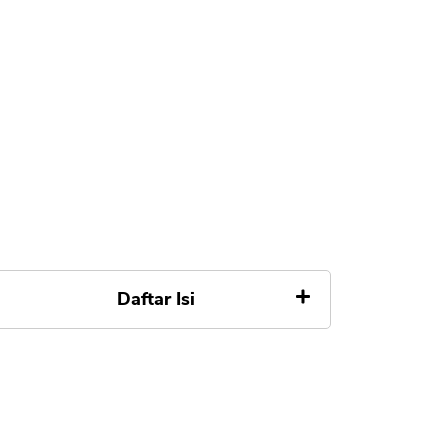
Daftar Isi
Perbedaan Bitcoin dan
Reksadana
Apa itu Bitcoin