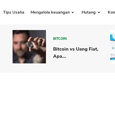
Tips Usaha
Mengelola keuangan
Hutang
Kom
BITCOIN
Bitcoin vs Uang Fiat,
Apa...