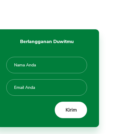
Individual
Kekurangan Bitcoin
1. Bitcoin Aset Digital, Tidak
Ada Wujud Fisiknya
2. Resiko Investasi Tinggi,
Berlangganan Duwitmu
Harga Bisa Naik Turun 5% per
Hari
3. Dilarang di Berbagai Negara
4. Butuh Koneksi Internet
5. Kemampuan Blockchain
Bitcoin Mengolah Transaksi
Rendah
6. Aset yang Tidak
Menghasilkan Dividen, Bunga
7. Belum Userâ€™s friendly
8. Tergantung Internet dan