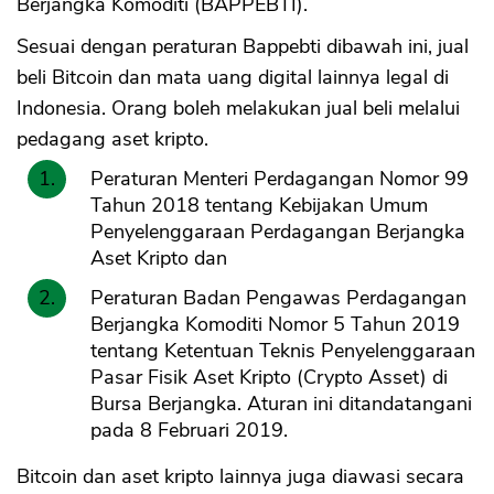
Berjangka Komoditi (BAPPEBTI).
Sesuai dengan peraturan Bappebti dibawah ini, jual
beli Bitcoin dan mata uang digital lainnya legal di
Indonesia. Orang boleh melakukan jual beli melalui
pedagang aset kripto.
Peraturan Menteri Perdagangan Nomor 99
Tahun 2018 tentang Kebijakan Umum
Penyelenggaraan Perdagangan Berjangka
Aset Kripto dan
Peraturan Badan Pengawas Perdagangan
Berjangka Komoditi Nomor 5 Tahun 2019
tentang Ketentuan Teknis Penyelenggaraan
Pasar Fisik Aset Kripto (Crypto Asset) di
Bursa Berjangka. Aturan ini ditandatangani
pada 8 Februari 2019.
Bitcoin dan aset kripto lainnya juga diawasi secara