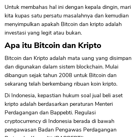
Untuk membahas hal ini dengan kepala dingin, mari
kita kupas satu persatu masalahnya dan kemudian
menyimpulkan apakah Bitcoin dan kripto adalah
investasi yang legit atau bukan.
Apa itu Bitcoin dan Kripto
Bitcoin dan Kripto adalah mata uang yang disimpan
dan digunakan dalam sistem blockchain. Mulai
dibangun sejak tahun 2008 untuk Bitcoin dan
sekarang telah berkembang ribuan koin kripto.
Di Indonesia, kepastian hukum soal jual beli aset
kripto adalah berdasarkan peraturan Menteri
Perdagangan dan Bappebti. Regulasi
cryptocurrency di Indonesia berada di bawah
pengawasan Badan Pengawas Perdagangan