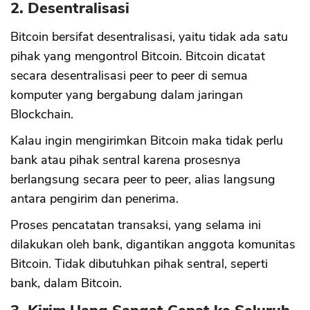
2. Desentralisasi
Bitcoin bersifat desentralisasi, yaitu tidak ada satu
pihak yang mengontrol Bitcoin. Bitcoin dicatat
secara desentralisasi peer to peer di semua
komputer yang bergabung dalam jaringan
Blockchain.
Kalau ingin mengirimkan Bitcoin maka tidak perlu
bank atau pihak sentral karena prosesnya
berlangsung secara peer to peer, alias langsung
antara pengirim dan penerima.
Proses pencatatan transaksi, yang selama ini
dilakukan oleh bank, digantikan anggota komunitas
Bitcoin. Tidak dibutuhkan pihak sentral, seperti
bank, dalam Bitcoin.