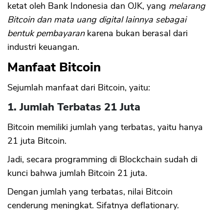
ketat oleh Bank Indonesia dan OJK, yang
melarang
Bitcoin dan mata uang digital lainnya sebagai
bentuk pembayaran
karena bukan berasal dari
industri keuangan.
Manfaat Bitcoin
Sejumlah manfaat dari Bitcoin, yaitu:
1. Jumlah Terbatas 21 Juta
Bitcoin memiliki jumlah yang terbatas, yaitu hanya
21 juta Bitcoin.
Jadi, secara programming di Blockchain sudah di
kunci bahwa jumlah Bitcoin 21 juta.
Dengan jumlah yang terbatas, nilai Bitcoin
cenderung meningkat. Sifatnya deflationary.