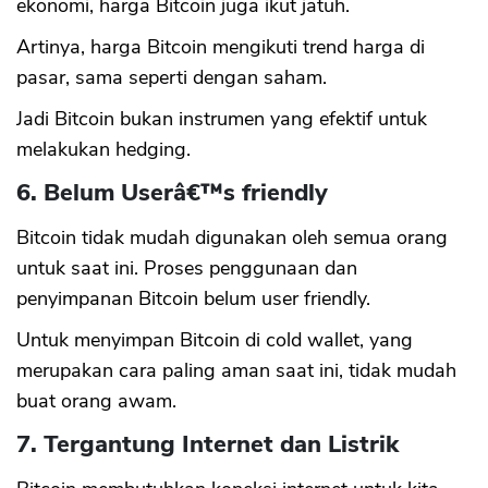
ekonomi, harga Bitcoin juga ikut jatuh.
Artinya, harga Bitcoin mengikuti trend harga di
pasar, sama seperti dengan saham.
Jadi Bitcoin bukan instrumen yang efektif untuk
melakukan hedging.
6. Belum Userâ€™s friendly
Bitcoin tidak mudah digunakan oleh semua orang
untuk saat ini. Proses penggunaan dan
penyimpanan Bitcoin belum user friendly.
Untuk menyimpan Bitcoin di cold wallet, yang
merupakan cara paling aman saat ini, tidak mudah
buat orang awam.
7. Tergantung Internet dan Listrik