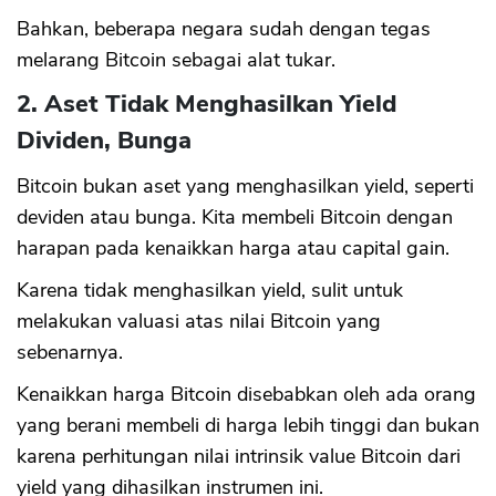
Bahkan, beberapa negara sudah dengan tegas
melarang Bitcoin sebagai alat tukar.
2. Aset Tidak Menghasilkan Yield
Dividen, Bunga
CANCEL
OK
Bitcoin bukan aset yang menghasilkan yield, seperti
deviden atau bunga. Kita membeli Bitcoin dengan
harapan pada kenaikkan harga atau capital gain.
Karena tidak menghasilkan yield, sulit untuk
melakukan valuasi atas nilai Bitcoin yang
sebenarnya.
Kenaikkan harga Bitcoin disebabkan oleh ada orang
yang berani membeli di harga lebih tinggi dan bukan
karena perhitungan nilai intrinsik value Bitcoin dari
yield yang dihasilkan instrumen ini.