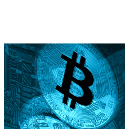
4. Mudah Disimpan
Sekuritas Saham
5. Trend Kenaikkan Harga
Bank Digital
6. Aman
7. Privasi Sangat Terlindungi
Crypto
8. Divisibility
Tantangan Bitcoin
Assets Crypto
1. Kemampuan Memproses Transaksi
Exchange
Rendah. Tidak Bisa sebagai Alat Tukar
2. Aset Tidak Menghasilkan Yield Dividen,
Asuransi
Bunga
3. Nilai Fluktuatif
Asuransi Jiwa
4. Dilarang di Berbagai Negara
Asuransi Kesehatan
5. Bukan Alat Hedging yang Baik
6. Belum Userâ€™s friendly
Asuransi Syariah
7. Tergantung Internet dan Listrik
8. Banyak Kripto Dibobol Hacked
Jadi, Apakah Kripto dan Bitcoin Bodong ?
Kesimpulan