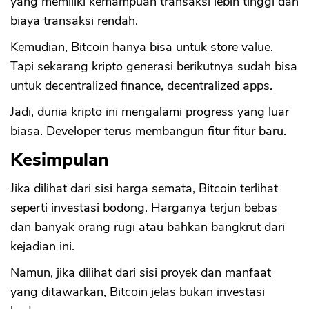
yang memiliki kemampuan transaksi lebih tinggi dan
biaya transaksi rendah.
Kemudian, Bitcoin hanya bisa untuk store value.
Tapi sekarang kripto generasi berikutnya sudah bisa
untuk decentralized finance, decentralized apps.
Jadi, dunia kripto ini mengalami progress yang luar
biasa. Developer terus membangun fitur fitur baru.
Kesimpulan
Jika dilihat dari sisi harga semata, Bitcoin terlihat
seperti investasi bodong. Harganya terjun bebas
dan banyak orang rugi atau bahkan bangkrut dari
kejadian ini.
Namun, jika dilihat dari sisi proyek dan manfaat
yang ditawarkan, Bitcoin jelas bukan investasi