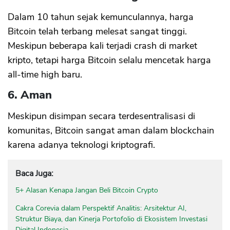
Dalam 10 tahun sejak kemunculannya, harga
Bitcoin telah terbang melesat sangat tinggi.
Meskipun beberapa kali terjadi crash di market
kripto, tetapi harga Bitcoin selalu mencetak harga
all-time high baru.
6. Aman
Meskipun disimpan secara terdesentralisasi di
komunitas, Bitcoin sangat aman dalam blockchain
karena adanya teknologi kriptografi.
Baca Juga:
5+ Alasan Kenapa Jangan Beli Bitcoin Crypto
Cakra Corevia dalam Perspektif Analitis: Arsitektur AI,
Struktur Biaya, dan Kinerja Portofolio di Ekosistem Investasi
Digital Indonesia