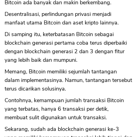
Bitcoin ada banyak dan makin berkembang.
Desentralisasi, perlindungan privasi menjadi
manfaat utama Bitcoin dan aset kripto lainnya.
Di samping itu, keterbatasan Bitcoin sebagai
blockchain generasi pertama coba terus diperbaiki
dengan blockchain generasi 2 dan 3 dengan fitur
yang lebih baik dan mumpuni.
Memang, Bitcoin memiliki sejumlah tantangan
dalam implementasinya. Namun, tantangan tersebut
terus dicarikan solusinya.
Contohnya, kemampuan jumlah transaksi Bitcoin
yang terbatas, hanya 6 transaksi per detik,
membuat sulit digunakan untuk transaksi.
Sekarang, sudah ada blockchain generasi ke-3