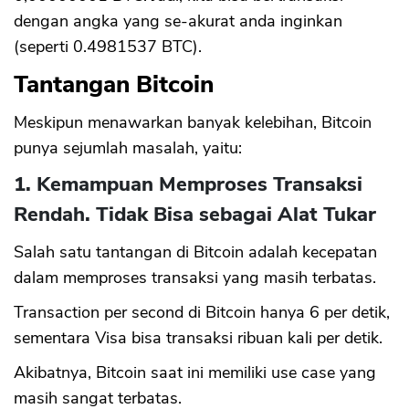
dengan angka yang se-akurat anda inginkan
(seperti 0.4981537 BTC).
Tantangan Bitcoin
Meskipun menawarkan banyak kelebihan, Bitcoin
punya sejumlah masalah, yaitu:
1. Kemampuan Memproses Transaksi
Rendah. Tidak Bisa sebagai Alat Tukar
Salah satu tantangan di Bitcoin adalah kecepatan
dalam memproses transaksi yang masih terbatas.
Transaction per second di Bitcoin hanya 6 per detik,
sementara Visa bisa transaksi ribuan kali per detik.
Akibatnya, Bitcoin saat ini memiliki use case yang
masih sangat terbatas.