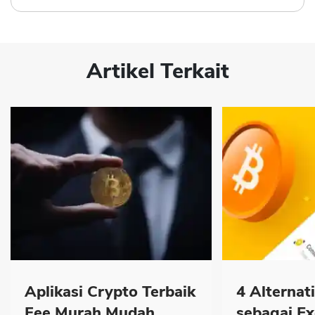
Artikel Terkait
Aplikasi Crypto Terbaik
4 Alternat
Fee Murah Mudah...
sebagai Ex