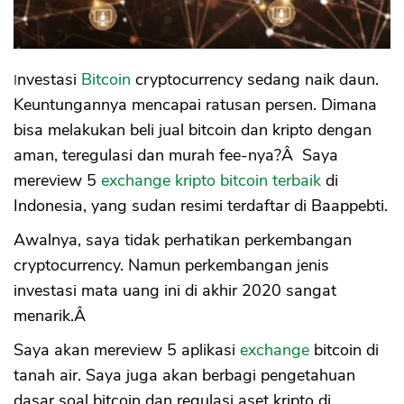
e. Biaya Fee Layanan Transaksi
5. Luno
a. Persyaratan
b. Minimum Deposit
Investasi
Bitcoin
cryptocurrency sedang naik daun.
c. Keamanan
Keuntungannya mencapai ratusan persen. Dimana
d. Aset Kripto & Fitur Trading
bisa melakukan beli jual bitcoin dan kripto dengan
e. Biaya Fee Layanan Transaksi
Review Exchange
aman, teregulasi dan murah fee-nya?Â Saya
1. Legalitas
mereview 5
exchange kripto bitcoin terbaik
di
2. Verifikasi KYC
Indonesia, yang sudan resimi terdaftar di Baappebti.
3. Keamanan Akses
4. Popularitas Exchange
Awalnya, saya tidak perhatikan perkembangan
5. Diversifikasi
cryptocurrency. Namun perkembangan jenis
Apa itu Bitcoin
investasi mata uang ini di akhir 2020 sangat
Cryptocurrency
menarik.Â
Manfaat
Bitcoin vs Emas
Saya akan mereview 5 aplikasi
exchange
bitcoin di
Cara Transaksi Bitcoin Cryptocurrency
tanah air. Saya juga akan berbagi pengetahuan
Investasi Jangka Panjang vs Pendek
dasar soal bitcoin dan regulasi aset kripto di