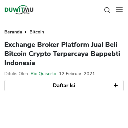
Tabungan
Reksadana
Beranda
Bitcoin
Emas
Pengeluaran
Exchange Broker Platform Jual Beli
Saham
Asuransi
Bitcoin Crypto Terpercaya Bappebti
Kartu Kredit
Bitcoin
Rencana Keuangan
Indonesia
KPR
Investasi
Pinjaman
Mengelola keuangan
KTA
Ditulis Oleh
Rio Quiserto
12 Februari 2021
Kartu Kredit
Pinjaman Online
Daftar Isi
KTA
Hutang
KPR
1. Indodax
Kredit Usaha
a. Persyaratan
Pinjaman Online
b. Minimum Deposit
c. Keamanan
Broker Forex
d. Aset Kripto & Fitur Trading