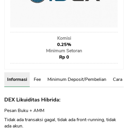
Sekuritas Saham
Bank Digital
Crypto
Assets Crypto
Komisi
0.25%
Exchange
Minimum Setoran
Rp 0
Asuransi
Asuransi Jiwa
Informasi
Fee
Minimum Deposit/Pembelian
Cara B
Asuransi Kesehatan
Asuransi Syariah
DEX Likuiditas Hibrida:
Pesan Buku + AMM
Tidak ada transaksi gagal, tidak ada front-running, tidak
ada akun.