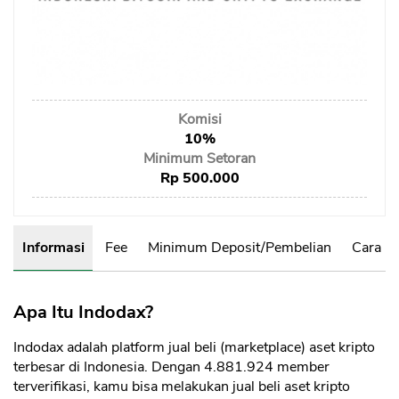
Sekuritas Saham
Bank Digital
Crypto
Assets Crypto
Komisi
10%
Exchange
Minimum Setoran
Rp 500.000
Asuransi
Asuransi Jiwa
Informasi
Fee
Minimum Deposit/Pembelian
Cara B
Asuransi Kesehatan
Asuransi Syariah
Apa Itu Indodax?
Indodax adalah
platform jual beli (marketplace) aset kripto
terbesar di Indonesia. Dengan 4.881.924 member
terverifikasi, kamu bisa melakukan jual beli aset kripto