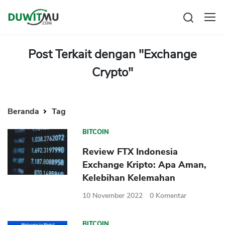
Tabungan
Reksadana
Post Terkait dengan "Exchange
Emas
Crypto"
Pengeluaran
Saham
Asuransi
Kartu Kredit
Bitcoin
Rencana Keuangan
KPR
Investasi
Beranda
Tag
Pinjaman
Mengelola keuangan
KTA
BITCOIN
Kartu Kredit
Pinjaman Online
KTA
Review FTX Indonesia
Hutang
Exchange Kripto: Apa Aman,
KPR
Kelebihan Kelemahan
Kredit Usaha
10 November 2022
0
Komentar
Pinjaman Online
Broker Forex
BITCOIN