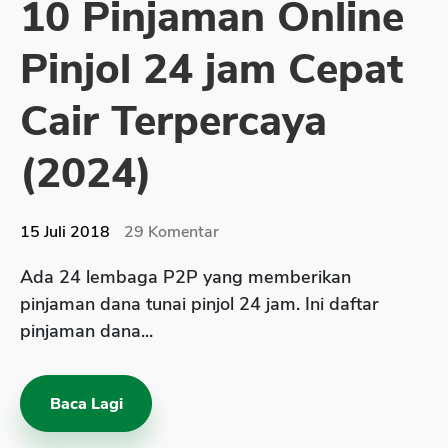
10 Pinjaman Online
Sekuritas Saham
Pinjol 24 jam Cepat
Bank Digital
Crypto
Cair Terpercaya
Assets Crypto
(2024)
Exchange
Asuransi
15 Juli 2018
29
Komentar
Asuransi Jiwa
Ada 24 lembaga P2P yang memberikan
Asuransi Kesehatan
pinjaman dana tunai pinjol 24 jam. Ini daftar
Asuransi Syariah
pinjaman dana...
Baca Lagi