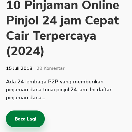
10 Pinjaman Online
Sekuritas Saham
Pinjol 24 jam Cepat
Bank Digital
Crypto
Cair Terpercaya
Assets Crypto
(2024)
Exchange
Asuransi
15 Juli 2018
29
Komentar
Asuransi Jiwa
Ada 24 lembaga P2P yang memberikan
Asuransi Kesehatan
pinjaman dana tunai pinjol 24 jam. Ini daftar
Asuransi Syariah
pinjaman dana...
Baca Lagi