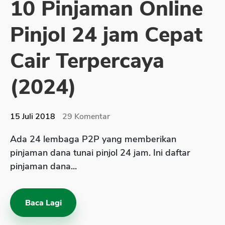
10 Pinjaman Online
Sekuritas Saham
Pinjol 24 jam Cepat
Bank Digital
Crypto
Cair Terpercaya
Assets Crypto
(2024)
Exchange
Asuransi
15 Juli 2018
29
Komentar
Asuransi Jiwa
Ada 24 lembaga P2P yang memberikan
Asuransi Kesehatan
pinjaman dana tunai pinjol 24 jam. Ini daftar
Asuransi Syariah
pinjaman dana...
Baca Lagi