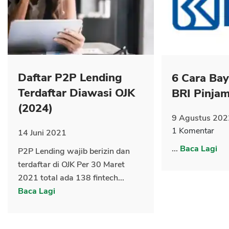
Daftar P2P Lending
6 Cara Ba
CANCEL
OK
Terdaftar Diawasi OJK
BRI Pinja
(2024)
9 Agustus 202
1 Komentar
14 Juni 2021
...
Baca Lagi
P2P Lending wajib berizin dan
terdaftar di OJK Per 30 Maret
2021 total ada 138 fintech...
Baca Lagi