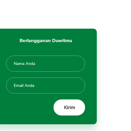
6. Bisa Pelunasan Diawal
Kekurangan
1. Tidak Diberikan untuk
Semua
2. Bunga Tinggi dan Banyak
Berlangganan Duwitmu
Biaya Diluar Bunga
3. Tidak Bisa Merubah Tenor
4. Tidak Bisa Minta Naik Limit
5. Pencairan Dana Tidak Bisa
ke E-Wallet
6. Tidak Ada Grace Period
Pembayaran
Tanya Jawab FAQ LazBon