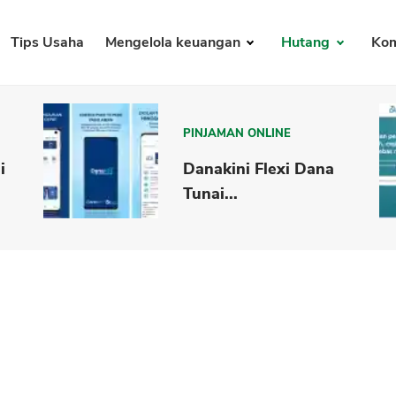
Tips Usaha
Mengelola keuangan
Hutang
Kom
PINJAMAN ONLINE
i
Danakini Flexi Dana
Tunai...