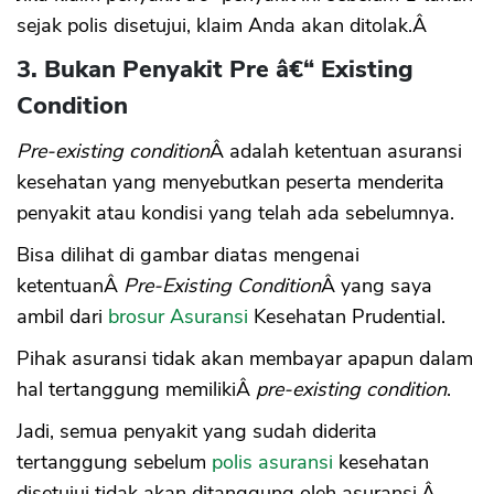
sejak polis disetujui, klaim Anda akan ditolak.Â
3. Bukan Penyakit Pre â€“ Existing
Condition
Pre-existing condition
Â adalah ketentuan asuransi
kesehatan yang menyebutkan peserta menderita
penyakit atau kondisi yang telah ada sebelumnya.
Bisa dilihat di gambar diatas mengenai
ketentuanÂ
Pre-Existing Condition
Â yang saya
ambil dari
brosur Asuransi
Kesehatan Prudential.
Pihak asuransi tidak akan membayar apapun dalam
hal tertanggung memilikiÂ
pre-existing condition
.
Jadi, semua penyakit yang sudah diderita
tertanggung sebelum
polis asuransi
kesehatan
disetujui tidak akan ditanggung oleh asuransi.Â