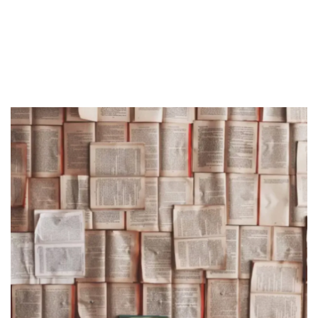
#3 Manfaat Perlindungan Asuransi
Sekuritas Saham
#4 Ketentuan Premi
Bank Digital
#5 Ketentuan Perkecualian
#6 Potongan Biaya
Crypto
Ringkasan 6 Hal PentingÂ dalam Polis
Assets Crypto
Exchange
Asuransi
Asuransi Jiwa
Asuransi Kesehatan
Asuransi Syariah