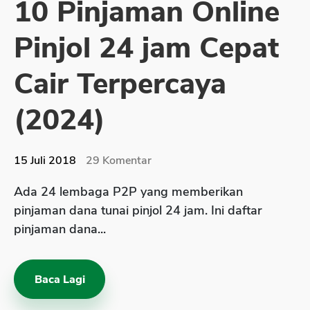
10 Pinjaman Online
Sekuritas Saham
Pinjol 24 jam Cepat
Bank Digital
Crypto
Cair Terpercaya
Assets Crypto
(2024)
Exchange
Asuransi
15 Juli 2018
29
Komentar
Asuransi Jiwa
Ada 24 lembaga P2P yang memberikan
Asuransi Kesehatan
pinjaman dana tunai pinjol 24 jam. Ini daftar
Asuransi Syariah
pinjaman dana...
Baca Lagi