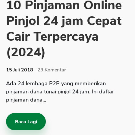
10 Pinjaman Online
Sekuritas Saham
Pinjol 24 jam Cepat
Bank Digital
Crypto
Cair Terpercaya
Assets Crypto
(2024)
Exchange
Asuransi
15 Juli 2018
29
Komentar
Asuransi Jiwa
Ada 24 lembaga P2P yang memberikan
Asuransi Kesehatan
pinjaman dana tunai pinjol 24 jam. Ini daftar
Asuransi Syariah
pinjaman dana...
Baca Lagi