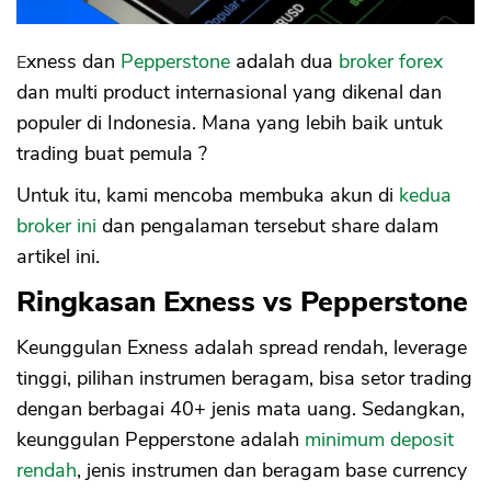
Kekurangan Pepperstone
a. Tidak Ada Website Bahasa Indonesia
b. Tidak Ada Support Bahasa Indonesia
Exness dan
Pepperstone
adalah dua
broker forex
c. Belum Memiliki Izin Bappebti
dan multi product internasional yang dikenal dan
d. Website Diblokir, Harus Akses VPN
populer di Indonesia. Mana yang lebih baik untuk
e. Kantor Tidak Ada di Indonesia
trading buat pemula ?
Tabel Perbandingan Exness vs Pepperstone
a. Izin Bappebti
Untuk itu, kami mencoba membuka akun di
kedua
b. Leverage
broker ini
dan pengalaman tersebut share dalam
c. Deposit
artikel ini.
d. CopyTrading
e. Spread
Ringkasan Exness vs Pepperstone
f. Support CS Bahasa Indonesia
Keunggulan Exness adalah spread rendah, leverage
tinggi, pilihan instrumen beragam, bisa setor trading
dengan berbagai 40+ jenis mata uang. Sedangkan,
keunggulan Pepperstone adalah
minimum deposit
rendah
, jenis instrumen dan beragam base currency