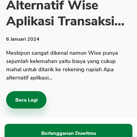
Alternatif Wise
Sekuritas Saham
Aplikasi Transaksi...
Bank Digital
Crypto
6 Januari 2024
Assets Crypto
Exchange
Meskipun sangat dikenal namun Wise punya
sejumlah kelemahan yaitu biaya yang cukup
Asuransi
mahal untuk ditarik ke rekening rupiah Apa
Asuransi Jiwa
alternatif aplikasi...
Asuransi Kesehatan
Asuransi Syariah
Baca Lagi
Berlangganan Duwitmu