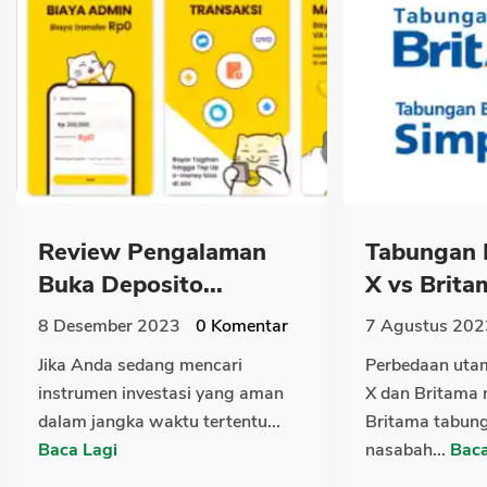
Review Pengalaman
Tabungan 
Buka Deposito...
X vs Brita
8 Desember 2023
0
Komentar
7 Agustus 202
Jika Anda sedang mencari
Perbedaan uta
instrumen investasi yang aman
X dan Britama 
dalam jangka waktu tertentu...
Britama tabun
Baca Lagi
nasabah...
Baca