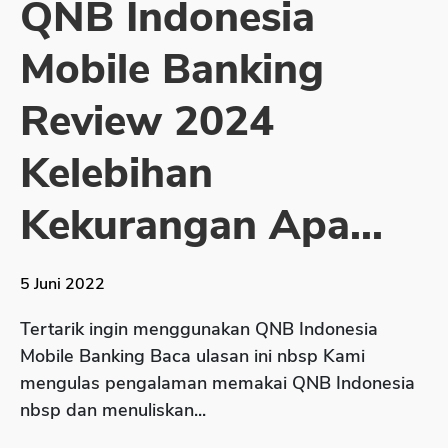
QNB Indonesia
Sekuritas Saham
Mobile Banking
Bank Digital
Crypto
Review 2024
Assets Crypto
Kelebihan
Exchange
Asuransi
Kekurangan Apa...
Asuransi Jiwa
Asuransi Kesehatan
5 Juni 2022
Asuransi Syariah
Tertarik ingin menggunakan QNB Indonesia
Mobile Banking Baca ulasan ini nbsp Kami
mengulas pengalaman memakai QNB Indonesia
nbsp dan menuliskan...