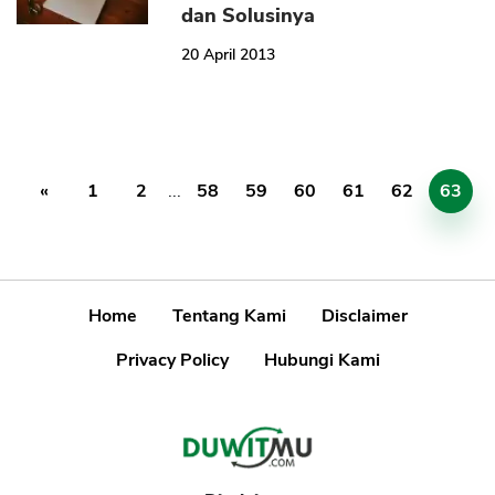
dan Solusinya
20 April 2013
«
1
2
...
58
59
60
61
62
63
Home
Tentang Kami
Disclaimer
Privacy Policy
Hubungi Kami