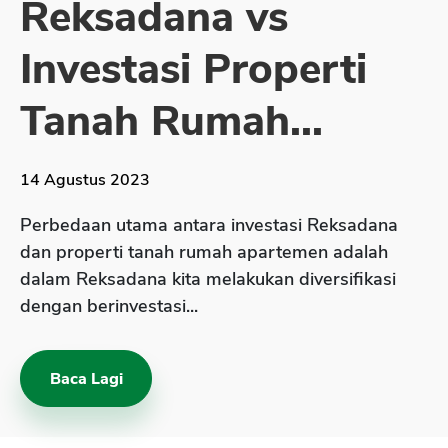
Reksadana vs
Sekuritas Saham
Investasi Properti
Bank Digital
Crypto
Tanah Rumah...
Assets Crypto
Exchange
14 Agustus 2023
Asuransi
Perbedaan utama antara investasi Reksadana
Asuransi Jiwa
dan properti tanah rumah apartemen adalah
dalam Reksadana kita melakukan diversifikasi
Asuransi Kesehatan
dengan berinvestasi...
Asuransi Syariah
Baca Lagi