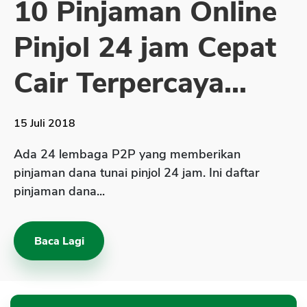
10 Pinjaman Online
Sekuritas Saham
Pinjol 24 jam Cepat
Bank Digital
Crypto
Cair Terpercaya...
Assets Crypto
Exchange
15 Juli 2018
Asuransi
Ada 24 lembaga P2P yang memberikan
Asuransi Jiwa
pinjaman dana tunai pinjol 24 jam. Ini daftar
pinjaman dana...
Asuransi Kesehatan
Asuransi Syariah
Baca Lagi