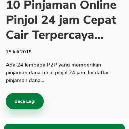
10 Pinjaman Online
Sekuritas Saham
Pinjol 24 jam Cepat
Bank Digital
Crypto
Cair Terpercaya...
Assets Crypto
Exchange
15 Juli 2018
Asuransi
Ada 24 lembaga P2P yang memberikan
Asuransi Jiwa
pinjaman dana tunai pinjol 24 jam. Ini daftar
pinjaman dana...
Asuransi Kesehatan
Asuransi Syariah
Baca Lagi