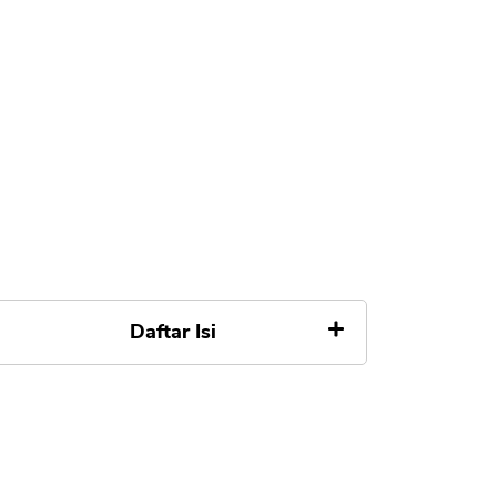
Daftar Isi
Apa itu Cryptocurrency
Manfaatnya
Perkembangan Kripto dan