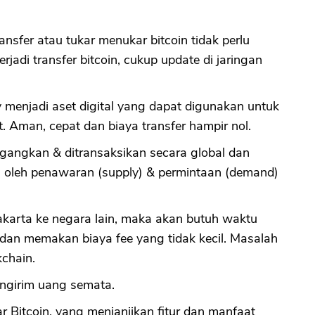
ransfer atau tukar menukar bitcoin tidak perlu
CANCEL
OK
erjadi transfer bitcoin, cukup update di jaringan
 menjadi aset digital yang dapat digunakan untuk
et. Aman, cepat dan biaya transfer hampir nol.
gangkan & ditransaksikan secara global dan
ukan oleh penawaran (supply) & permintaan (demand)
akarta ke negara lain, maka akan butuh waktu
 dan memakan biaya fee yang tidak kecil. Masalah
kchain.
mengirim uang semata.
uar Bitcoin, yang menjanjikan fitur dan manfaat