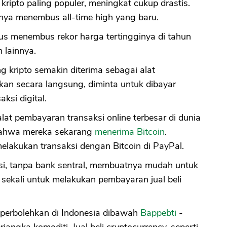
) kripto paling populer, meningkat cukup drastis.
nya menembus all-time high yang baru.
us menembus rekor harga tertingginya di tahun
 lainnya.
kripto semakin diterima sebagai alat
an secara langsung, diminta untuk dibayar
ksi digital.
lat pembayaran transaksi online terbesar di dunia
ahwa mereka sekarang
menerima Bitcoin
.
akukan transaksi dengan Bitcoin di PayPal.
sasi, tanpa bank sentral, membuatnya mudah untuk
 sekali untuk melakukan pembayaran jual beli
iperbolehkan di Indonesia dibawah
Bappebti
-
ngka komoditi. Jual beli cryptocurrency, seperti