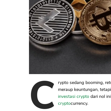
C
rypto sedang booming, retu
meraup keuntungan, tetapi 
investasi crypto
dari nol i
crypto
currency.