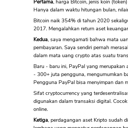
Pertama
, harga Bitcoin, jenis koin (token
Hanya dalam waktu hitungan bulan, nilai
Bitcoin naik 354% di tahun 2020 sekalig
2017. Mengalahkan return aset keuangan
Kedua
, saya mengamati bahwa mata uang 
pembayaran. Saya sendiri pernah merasak
dalam mata uang crypto atas suatu transa
Baru - baru ini, PayPal yang merupakan a
- 300+ juta pengguna, mengumumkan b
Pengguna PayPal bisa menyimpan dan mel
Sifat cryptocurrency yang terdesentrali
digunakan dalam transaksi digital. Cocok
online.
Ketiga
, perdagangan aset Kripto sudah d
lembaga yang mengatur perdagangan berja