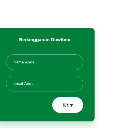
3. Beli Jual
4. Withdraw Tarik Uang ke
Rekening
5. Biaya Fee Transaksi
6. Transfer Kripto
Berlangganan Duwitmu
Wallet
Data Kripto
A. CoinGecko
B. CoinMarketCap (CMC)
C. Defilama TVL
Mengelola Resiko Investasi
Crypto
A. Diversifikasi Portfolio
B. Diversifikasi Exchange
C. Pahami DYOR
D. Exchange Terdaftar Resmi