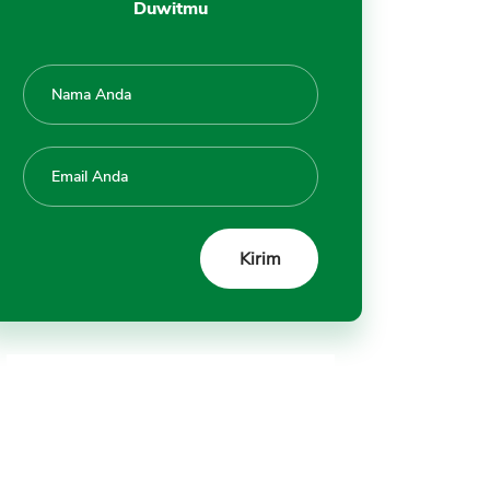
Duwitmu