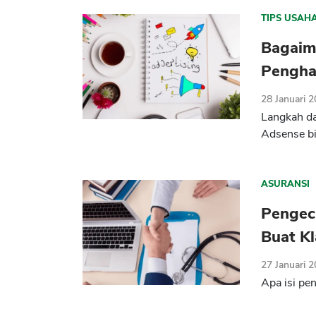
TIPS USAH
Bagaim
Penghas
28 Januari 
Langkah da
Adsense bi
ASURANSI
Pengecu
Buat Kl
27 Januari 
Apa isi pe