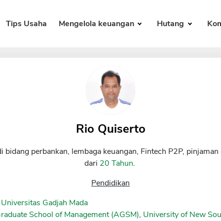
Tips Usaha
Mengelola keuangan
Hutang
Kom
Rio Quiserto
di bidang perbankan, lembaga keuangan, Fintech P2P, pinjaman 
dari
20 Tahun
.
Pendidikan
 Universitas Gadjah Mada
Graduate School of Management (AGSM)
,
University of New S