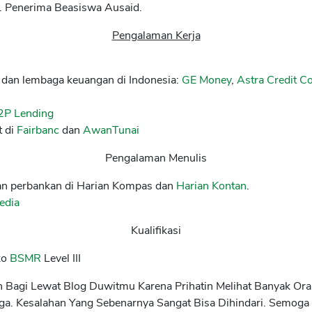
a. Penerima Beasiswa Ausaid.
Pengalaman Kerja
e dan lembaga keuangan di Indonesia:
GE Money
,
Astra Credit 
2P Lending
 di
Fairbanc
dan
AwanTunai
Pengalaman Menulis
 dan perbankan di Harian Kompas dan
Harian Kontan
.
edia
Kualifikasi
ko
BSMR
Level III
n Bagi Lewat Blog Duwitmu Karena Prihatin Melihat Banyak O
ga. Kesalahan Yang Sebenarnya Sangat Bisa Dihindari. Semoga