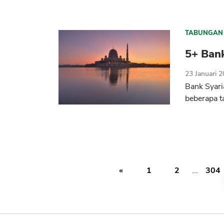
TABUNGAN
5+ Bank
23 Januari 
Bank Syari
beberapa ta
«
1
2
...
304