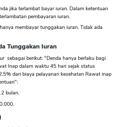
a jika terlambat bayar iuran. Dalam ketentuan
CANCEL
OK
terlambatan pembayaran iuran.
a hanya membayar tunggakan iuran. Tidak ada
nda Tunggakan Iuran
r sebagai berikut: "Denda hanya berlaku bagi
t Inap dalam waktu 45 hari sejak status
r 2,5% dari biaya pelayanan kesehatan Rawat inap
entuan":
2 bulan.
00.000.
)