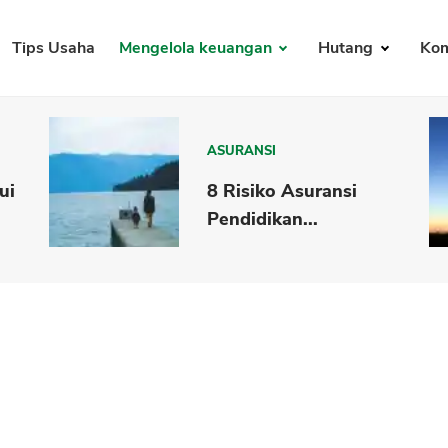
Tips Usaha
Mengelola keuangan
Hutang
Kom
ASURANSI
ui
8 Risiko Asuransi
Pendidikan...