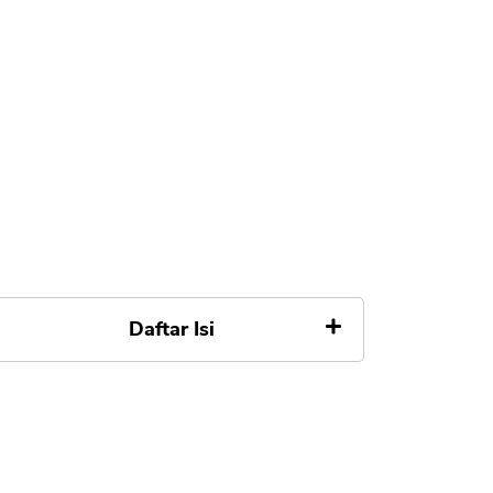
Daftar Isi
Menunggak Premi, BPJS Non
Aktif
1. Lunasi Tunggakan,