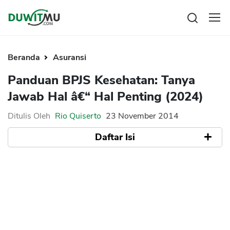
Tabungan
Reksadana
Beranda
Asuransi
Emas
Pengeluaran
Panduan BPJS Kesehatan: Tanya
Saham
Asuransi
Jawab Hal â€“ Hal Penting (2024)
Kartu Kredit
Bitcoin
Rencana Keuangan
KPR
Investasi
Ditulis Oleh
Rio Quiserto
23 November 2014
Pinjaman
Mengelola keuangan
KTA
Daftar Isi
Kartu Kredit
Pinjaman Online
KTA
Hutang
Tanya Jawab BPJS Kesehatan
KPR
Ketentuan Pendaftaran Peserta
Kredit Usaha
Apakah BPJS Kesehatan dan BPJS
Ketenagakerjaan berbeda?
Pinjaman Online
Apakah Wajib Punya BPJS Kesehaatan jika
sudah punya punya asuransi ?
Broker Forex