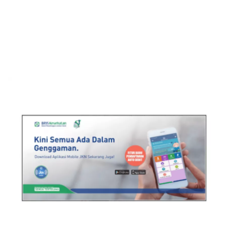
Apa bukti terdaftar peserta di BPJS
Sekuritas Saham
Kesehatan?
Bank Digital
Berapa Iuran BPJS Kesehatan perorangan?
Crypto
Berapa Iuran BPJS Kesehatan untuk
pegawai di perusahaan non-pemerintah?
Assets Crypto
Kapan iuran dibayar?
Exchange
Kesimpulan
Asuransi
Asuransi Jiwa
Asuransi Kesehatan
Asuransi Syariah