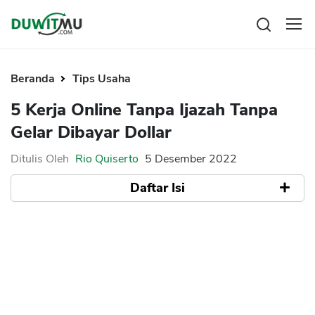
Tabungan
Reksadana
Beranda
Tips Usaha
Emas
Pengeluaran
5 Kerja Online Tanpa Ijazah Tanpa
Saham
Asuransi
Gelar Dibayar Dollar
Kartu Kredit
Bitcoin
Rencana Keuangan
KPR
Investasi
Ditulis Oleh
Rio Quiserto
5 Desember 2022
Pinjaman
Mengelola keuangan
KTA
Daftar Isi
Kartu Kredit
Pinjaman Online
KTA
Hutang
1. Freelancer
KPR
2. Canva Creator
Kredit Usaha
3. Jual Kaos Online
Pinjaman Online
4. Animasi
5. Affiliate Marketing
Broker Forex