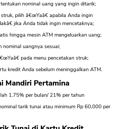
tentukan nominal uang yang ingin ditarik;
truk, pilih â€œYaâ€ apabila Anda ingin
CANCEL
OK
akâ€ jika Anda tidak ingin mencetaknya;
atis hingga mesin ATM mengeluarkan uang;
n nominal uangnya sesuai;
â€œYaâ€ pada menu pencetakan struk;
rtu kredit Anda sebelum meninggalkan ATM.
i Mandiri Pertamina
lah 1.75% per bulan/ 21% per tahun
nominal tarik tunai atau minimum Rp 60,000 per
ik Tunai di Kartu Kredit