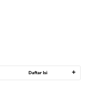
Daftar Isi
Apa itu Tarik Tunai Kartu Kredit
Mandiri Pertamina
Syarat dan Ketentuan Tarik Tunai