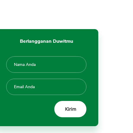
saat penarikan tidak sesuai
ketentuan
5. ATM kehabisan uang
Berlangganan Duwitmu