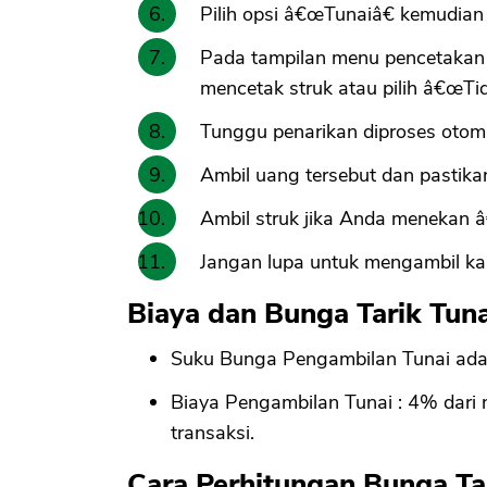
Pilih opsi â€œTunaiâ€ kemudian 
Pada tampilan menu pencetakan s
mencetak struk atau pilih â€œTid
Tunggu penarikan diproses otom
Ambil uang tersebut dan pastika
Ambil struk jika Anda menekan 
Jangan lupa untuk mengambil ka
Biaya dan Bunga Tarik Tuna
Suku Bunga Pengambilan Tunai ada
Biaya Pengambilan Tunai : 4% dari 
transaksi.
Cara Perhitungan Bunga Tar