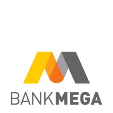
Sekuritas Saham
Bank Digital
Crypto
Assets Crypto
Exchange
Asuransi
Asuransi Jiwa
Asuransi Kesehatan
Asuransi Syariah