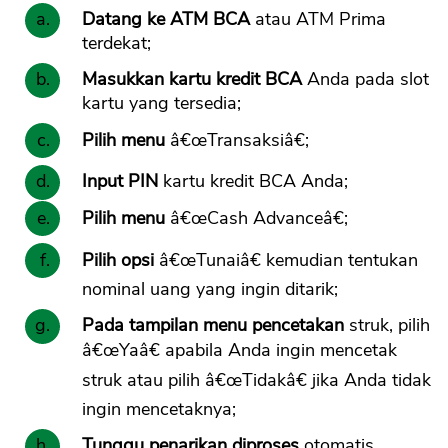
Datang ke ATM BCA
atau ATM Prima
terdekat;
Masukkan kartu kredit BCA
Anda pada slot
kartu yang tersedia;
Pilih menu
â€œTransaksiâ€;
Input PIN
kartu kredit BCA Anda;
Pilih menu
â€œCash Advanceâ€;
Pilih opsi
â€œTunaiâ€ kemudian tentukan
nominal uang yang ingin ditarik;
Pada tampilan menu pencetakan
struk, pilih
â€œYaâ€ apabila Anda ingin mencetak
struk atau pilih â€œTidakâ€ jika Anda tidak
ingin mencetaknya;
Tunggu penarikan diproses
otomatis