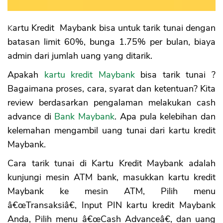
4. Bisa Dirubah Menjadi Cicilan
5. Bunga Tarik Tunai Lebih Rendah dari
Pinjaman Online
Kartu Kredit Maybank bisa untuk tarik tunai dengan
Kelemahan Tarik Tunai Kartu Kredit
batasan limit 60%, bunga 1.75% per bulan, biaya
Maybank
admin dari jumlah uang yang ditarik.
1. Bunga Mahal
2. Biaya Tinggi
Apakah
kartu kredit Maybank
bisa tarik tunai ?
3. Plafon Pinjaman Kecil
Bagaimana proses, cara, syarat dan ketentuan? Kita
review berdasarkan pengalaman melakukan cash
advance di
Bank Maybank
. Apa pula kelebihan dan
kelemahan mengambil uang tunai dari kartu kredit
Maybank.
Cara tarik tunai di Kartu Kredit Maybank adalah
kunjungi mesin ATM bank, masukkan kartu kredit
Maybank ke mesin ATM, Pilih menu
â€œTransaksiâ€, Input PIN kartu kredit Maybank
Anda, Pilih menu â€œCash Advanceâ€, dan uang