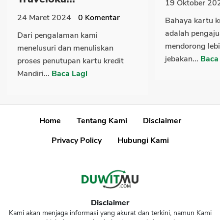
19 Oktober 20
24 Maret 2024
0
Komentar
Bahaya kartu k
adalah pengajua
Dari pengalaman kami
mendorong lebi
menelusuri dan menuliskan
jebakan...
Baca
proses penutupan kartu kredit
Mandiri...
Baca Lagi
Home
Tentang Kami
Disclaimer
Privacy Policy
Hubungi Kami
Disclaimer
Kami akan menjaga informasi yang akurat dan terkini, namun Kami