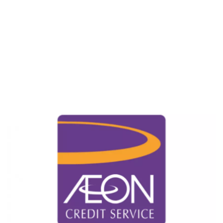
Kartu Kredit
KPR
KTA
Pinjaman Online
Pinjaman
Kartu Kredit
KTA
KPR
Kredit Usaha
Pinjaman Online
Broker Forex