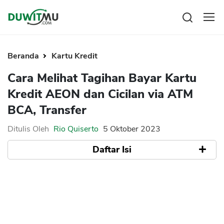
Tabungan
Reksadana
Beranda
Kartu Kredit
Emas
Cara Melihat Tagihan Bayar Kartu
Saham
Kredit AEON dan Cicilan via ATM
Bitcoin
BCA, Transfer
Ditulis Oleh
Rio Quiserto
5 Oktober 2023
Daftar Isi
Pengeluaran
Asuransi
Rencana Keuangan