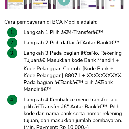
Cara pembayaran di BCA Mobile adalah:
Langkah 1 Pilih â€˜M-Transferâ€™
Langkah 2 Pilih daftar â€˜Antar Bankâ€™
Langkah 3 Pada bagian â€œNo. Rekening
Tujuanâ€ Masukkan kode Bank Mandiri +
Kode Pelanggan Contoh: [Kode Bank +
Kode Pelanggan] 88071 + XXXXXXXXXX.
Pada bagian â€˜Bankâ€™ pilih â€˜Bank
Mandiriâ€™
Langkah 4 Kembali ke menu transfer lalu
pilih â€˜Transfer â€“ Antar Bankâ€™. Pilih
kode dan nama bank serta nomor rekening
tujuan, dan masukkan jumlah pembayaran.
(Min. Payment: Rp 10.000,-)