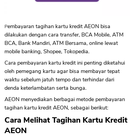
Sekuritas Saham
Bank Digital
Crypto
Pembayaran tagihan kartu kredit AEON bisa
dilakukan dengan cara transfer, BCA Mobile, ATM
Assets Crypto
BCA, Bank Mandiri, ATM Bersama, online lewat
Exchange
mobile banking, Shopee, Tokopedia.
Asuransi
Cara pembayaran kartu kredit ini penting diketahui
oleh pemegang kartu agar bisa membayar tepat
Asuransi Jiwa
waktu sebelum jatuh tempo dan terhindar dari
Asuransi Kesehatan
denda keterlambatan serta bunga.
Asuransi Syariah
AEON menyediakan berbagai metode pembayaran
tagihan kartu kredit AEON, sebagai berikut:
Cara Melihat Tagihan Kartu Kredit
AEON