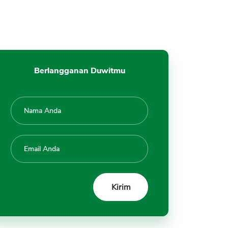
Kartu Kredit di OCBC Nisp
8. Kartu Kredit Disetujui
A. Limit Kartu
B. Pengiriman Kartu
9. Pengajuan Kartu Kredit
Berlangganan Duwitmu
Ditolak
10. Pengajuan Kartu Kredit OCBC
Nisp Gratis
Tips Pengajuan Kartu Kredit
OCBC Nisp Disetujui