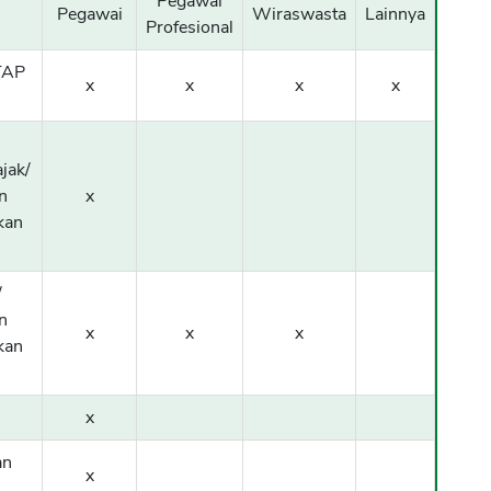
Pegawai
Pegawai
Wiraswasta
Lainnya
Profesional
TAP
x
x
x
x
jak/
n
x
kan
/
n
x
x
x
kan
x
an
x