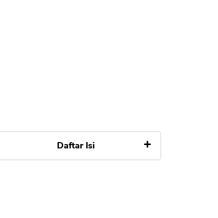
Daftar Isi
1. Cek Syarat dan Dokumen
Membuat Kartu Kredit
A. Penghasilan Minimum