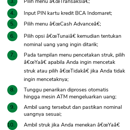
Pilih menu â€œTransaksiâ€;
Input PIN kartu kredit BCA Indomaret;
Pilih menu â€œCash Advanceâ€;
Pilih opsi â€œTunaiâ€ kemudian tentukan
nominal uang yang ingin ditarik;
Pada tampilan menu pencetakan struk, pilih
â€œYaâ€ apabila Anda ingin mencetak
struk atau pilih â€œTidakâ€ jika Anda tidak
ingin mencetaknya;
Tunggu penarikan diproses otomatis
hingga mesin ATM mengeluarkan uang;
Ambil uang tersebut dan pastikan nominal
uangnya sesuai;
Ambil struk jika Anda menekan â€œYaâ€