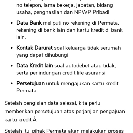
no telepon, lama bekerja, jabatan, bidang
usaha, penghasilan dan NPWP Pribadi
Data Bank
meliputi no rekening di Permata,
rekening di bank lain dan kartu kredit di bank
lain.
Kontak Darurat
soal keluarga tidak serumah
yang dapat dihubungi
Data Kredit lain
soal autodebet atau tidak,
serta perlindungan credit life asuransi
Persetujuan
untuk mengajukan kartu kredit
Permata.
Setelah pengisian data selesai, kita perlu
memberikan persetujuan atas perjanjian pengajuan
kartu kredit.Â
Setelah itu, pihak Permata akan melakukan proses