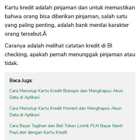
Kartu kredit adalah pinjaman dan untuk memastikan
bahwa orang bisa diberikan pinjaman, salah satu
yang paling penting, adalah bank menilai karakter
orang tersebut.Â
Caranya adalah melihat catatan kredit di BI
checking, apakah pernah menunggak pinjaman atau
tidak.
Baca Juga:
Cara Menutup Kartu Kredit Bukopin dan Menghapus Akun
Data di Aplikasi
Cara Menutup Kartu Kredit Honest dan Menghapus Akun
Data di Aplikasi
Cara Bayar Tagihan dan Beli Token Listrik PLN Bayar Nanti
PayLater dengan Kartu Kredit