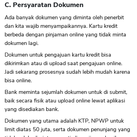
C. Persyaratan Dokumen
Ada banyak dokumen yang diminta oleh penerbit
dan kita wajib menyampaikannya. Kartu kredit
berbeda dengan pinjaman online yang tidak minta
dokumen lagi.
Dokumen untuk pengajuan kartu kredit bisa
dikirimkan atau di upload saat pengajuan online.
Jadi sekarang prosesnya sudah lebih mudah karena
bisa online.
Bank meminta sejumlah dokumen untuk di submit,
baik secara fisik atau upload online lewat aplikasi
yang disediakan bank.
Dokumen yang utama adalah KTP, NPWP untuk
limit diatas 50 juta, serta dokumen penunjang yang