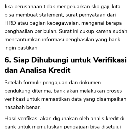
Jika perusahaan tidak mengeluarkan slip gaji, kita
bisa membuat statement, surat pernyataan dari
HRD atau bagian kepegawaian, mengenai berapa
penghasilan per bulan. Surat ini cukup karena sudah
mencantumkan informasi penghasilan yang bank
ingin pastikan.
6. Siap Dihubungi untuk Verifikasi
dan Analisa Kredit
Setelah formulir pengajuan dan dokumen
pendukung diterima, bank akan melakukan proses
verifikasi untuk memastikan data yang disampaikan
nasabah benar.
Hasil verifikasi akan digunakan oleh analis kredit di
bank untuk memutuskan pengajuan bisa disetujui