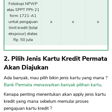
Fotokopi NPWP
atau SPPT PPh 21
form 1721-A1
untuk pengajuan
x
x
x
limit kredit (total
eksposur) diatas
Rp. 50 juta
2. Pilih Jenis Kartu Kredit Permata
Akan Diajukan
Ada banyak, mau pilih bikin jenis kartu yang mana ?
Bank Permata menawarkan banyak pilihan kartu
.
Kenapa penting menentukan akan apply jenis kartu
kredit yang mana sebelum memulai proses
pengajuan kartu kredit ?