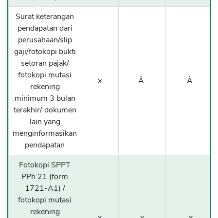
Surat keterangan
pendapatan dari
perusahaan/slip
gaji/fotokopi bukti
setoran pajak/
fotokopi mutasi
x
Â
Â
rekening
minimum 3 bulan
terakhir/ dokumen
lain yang
menginformasikan
pendapatan
Fotokopi SPPT
PPh 21 (form
1721-A1) /
fotokopi mutasi
rekening
x
x
x