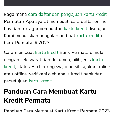
10. Pengajuan Kartu Kredit Permata Gratis
Tips Pengajuan Kartu Kredit Permata
Bagaimana
cara daftar dan pengajuan kartu kredit
Disetujui
Permata ? Apa syarat membuat, cara daftar online,
tips dan trik agar pembuatan
kartu kredit
disetujui.
Kami menuliskan pengalaman buat
kartu kredit
di
bank Permata di 2023.
Cara membuat
kartu kredit
Bank Permata dimulai
dengan cek syarat dan dokumen, pilih jenis
kartu
kredit
, status BI checking wajib bersih, ajukan online
atau offline, verifikasi oleh analis kredit bank dan
persetujuan
kartu kredit
.
Panduan Cara Membuat Kartu
Kredit Permata
Panduan Cara Membuat Kartu Kredit Permata 2023