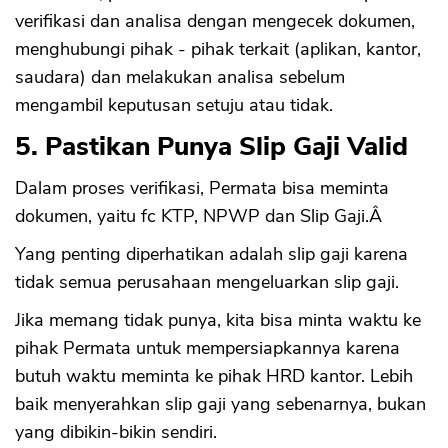
verifikasi dan analisa dengan mengecek dokumen,
menghubungi pihak - pihak terkait (aplikan, kantor,
saudara) dan melakukan analisa sebelum
mengambil keputusan setuju atau tidak.
5. Pastikan Punya Slip Gaji Valid
Dalam proses verifikasi, Permata bisa meminta
dokumen, yaitu fc KTP, NPWP dan Slip Gaji.Â
Yang penting diperhatikan adalah slip gaji karena
tidak semua perusahaan mengeluarkan slip gaji.
Jika memang tidak punya, kita bisa minta waktu ke
pihak Permata untuk mempersiapkannya karena
butuh waktu meminta ke pihak HRD kantor. Lebih
baik menyerahkan slip gaji yang sebenarnya, bukan
yang dibikin-bikin sendiri.