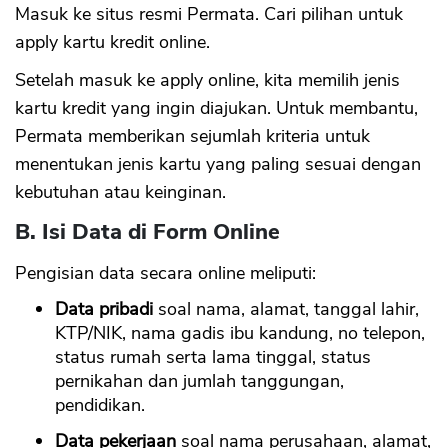
Masuk ke situs resmi Permata. Cari pilihan untuk
apply kartu kredit online.
Setelah masuk ke apply online, kita memilih jenis
kartu kredit yang ingin diajukan. Untuk membantu,
Permata memberikan sejumlah kriteria untuk
menentukan jenis kartu yang paling sesuai dengan
kebutuhan atau keinginan.
B. Isi Data di Form Online
Pengisian data secara online meliputi:
Data pribadi
soal nama, alamat, tanggal lahir,
KTP/NIK, nama gadis ibu kandung, no telepon,
status rumah serta lama tinggal, status
pernikahan dan jumlah tanggungan,
pendidikan.
Data pekerjaan
soal nama perusahaan, alamat,