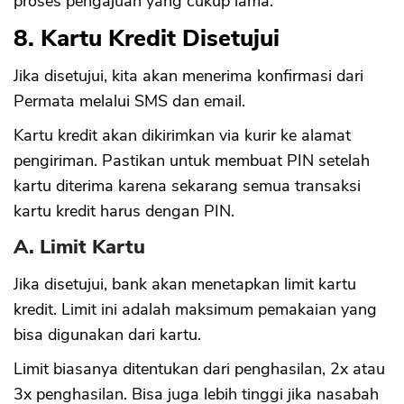
proses pengajuan yang cukup lama.
8. Kartu Kredit Disetujui
Jika disetujui, kita akan menerima konfirmasi dari
Permata melalui SMS dan email.
Kartu kredit akan dikirimkan via kurir ke alamat
pengiriman. Pastikan untuk membuat PIN setelah
kartu diterima karena sekarang semua transaksi
kartu kredit harus dengan PIN.
A. Limit Kartu
Jika disetujui, bank akan menetapkan limit kartu
kredit. Limit ini adalah maksimum pemakaian yang
bisa digunakan dari kartu.
Limit biasanya ditentukan dari penghasilan, 2x atau
3x penghasilan. Bisa juga lebih tinggi jika nasabah