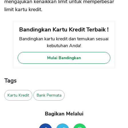
mengajukan kenaikkan limit untuk memperbesar
limit kartu kredit.
Bandingkan Kartu Kredit Terbaik !
Bandingkan kartu kredit dan temukan sesuai
kebutuhan Anda!
Mulai Bandingkan
Tags
Kartu Kredit
Bank Permata
Bagikan Melalui