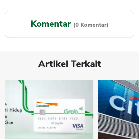
Komentar
(0 Komentar)
Artikel Terkait