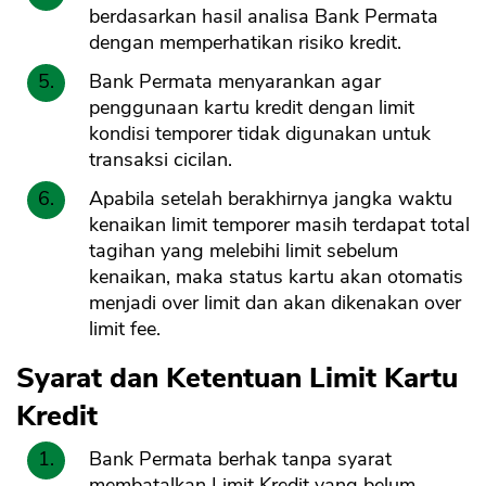
berdasarkan hasil analisa Bank Permata
dengan memperhatikan risiko kredit.
Bank Permata menyarankan agar
penggunaan kartu kredit dengan limit
kondisi temporer tidak digunakan untuk
transaksi cicilan.
Apabila setelah berakhirnya jangka waktu
kenaikan limit temporer masih terdapat total
tagihan yang melebihi limit sebelum
kenaikan, maka status kartu akan otomatis
menjadi over limit dan akan dikenakan over
limit fee.
Syarat dan Ketentuan Limit Kartu
Kredit
Bank Permata berhak tanpa syarat
membatalkan Limit Kredit yang belum