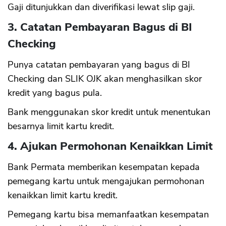
Gaji ditunjukkan dan diverifikasi lewat slip gaji.
3. Catatan Pembayaran Bagus di BI
Checking
Punya catatan pembayaran yang bagus di BI
Checking dan SLIK OJK akan menghasilkan skor
kredit yang bagus pula.
Bank menggunakan skor kredit untuk menentukan
besarnya limit kartu kredit.
4. Ajukan Permohonan Kenaikkan Limit
Bank Permata memberikan kesempatan kepada
pemegang kartu untuk mengajukan permohonan
kenaikkan limit kartu kredit.
Pemegang kartu bisa memanfaatkan kesempatan