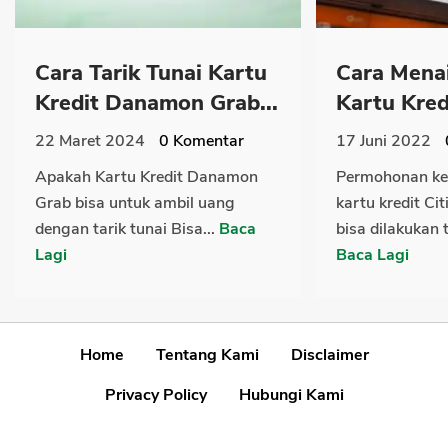
Cara Tarik Tunai Kartu
Cara Menai
Kredit Danamon Grab...
Kartu Kredi
22 Maret 2024
0
Komentar
17 Juni 2022
Apakah Kartu Kredit Danamon
Permohonan ken
Grab bisa untuk ambil uang
kartu kredit Ci
dengan tarik tunai Bisa...
Baca
bisa dilakukan t
Lagi
Baca Lagi
Home
Tentang Kami
Disclaimer
Privacy Policy
Hubungi Kami