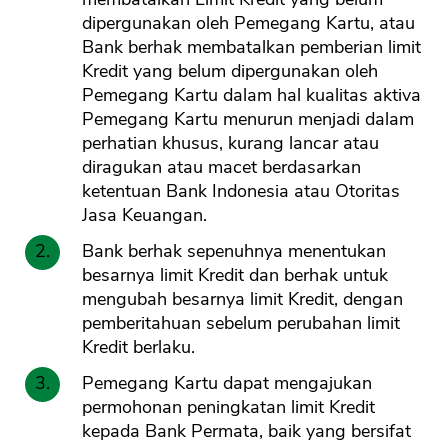
dipergunakan oleh Pemegang Kartu, atau
Bank berhak membatalkan pemberian limit
Kredit yang belum dipergunakan oleh
Pemegang Kartu dalam hal kualitas aktiva
Pemegang Kartu menurun menjadi dalam
perhatian khusus, kurang lancar atau
diragukan atau macet berdasarkan
ketentuan Bank Indonesia atau Otoritas
Jasa Keuangan.
Bank berhak sepenuhnya menentukan
besarnya limit Kredit dan berhak untuk
mengubah besarnya limit Kredit, dengan
pemberitahuan sebelum perubahan limit
Kredit berlaku.
Pemegang Kartu dapat mengajukan
permohonan peningkatan limit Kredit
kepada Bank Permata, baik yang bersifat