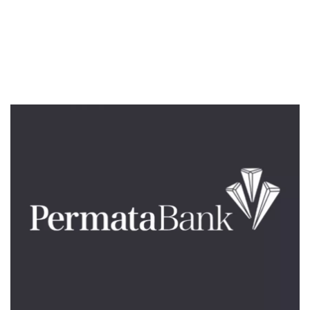
D. Nasabah Prioritas
Sekuritas Saham
Kenaikkan Limit Kartu Kredit Bank Permata
Bank Digital
Syarat dan Ketentuan Limit Kartu Kredit
Crypto
Tips Dapat Limit Besar di Kartu Kredit
Permata
Assets Crypto
1. Ajukan dengan Kartu Kredit Bank Lain
yang Limitnya Besar
Exchange
2. Tunjukkan Gaji Penghasilan Besar
3. Catatan Pembayaran Bagus di BI
Asuransi
Checking
4. Ajukan Permohonan Kenaikkan Limit
Asuransi Jiwa
Asuransi Kesehatan
Asuransi Syariah