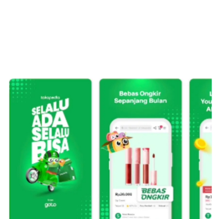
Sekuritas Saham
Bank Digital
Crypto
Assets Crypto
Exchange
Asuransi
Asuransi Jiwa
Asuransi Kesehatan
Asuransi Syariah