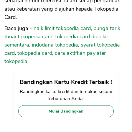
sebagai nomor referensi dalam setiap pengaduan
atau keberatan yang diajukan kepada Tokopedia
Card.
Baca juga -
naik limit tokopedia card
,
bunga tarik
tunai tokopedia card
,
tokopedia card diblokir
sementara
,
indodana tokopedia
,
syarat tokopedia
card
,
tokopedia card
,
cara aktifkan paylater
tokopedia
Bandingkan Kartu Kredit Terbaik !
Bandingkan kartu kredit dan temukan sesuai
kebutuhan Anda!
Mulai Bandingkan