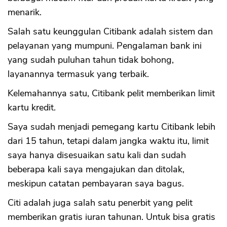
menarik.
Salah satu keunggulan Citibank adalah sistem dan
pelayanan yang mumpuni. Pengalaman bank ini
yang sudah puluhan tahun tidak bohong,
layanannya termasuk yang terbaik.
Kelemahannya satu, Citibank pelit memberikan limit
kartu kredit.
Saya sudah menjadi pemegang kartu Citibank lebih
dari 15 tahun, tetapi dalam jangka waktu itu, limit
saya hanya disesuaikan satu kali dan sudah
beberapa kali saya mengajukan dan ditolak,
meskipun catatan pembayaran saya bagus.
Citi adalah juga salah satu penerbit yang pelit
memberikan gratis iuran tahunan. Untuk bisa gratis