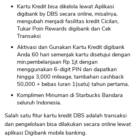
Kartu Kredit bisa dikelola lewat Aplikasi
digibank by DBS secara online, misalnya,
mengubah menjadi fasilitas kredit Cicilan,
Tukar Poin Rewards digibank dan Cek
Transaksi
Aktivasi dan Gunakan Kartu Kredit digibank
Anda 60 hari semenjak kartu disetujui dengan
min.pembelanjaan Rp 1jt dengan
menggunakan 6-digit PIN dan dapatkan
hingga 3,000 mileage, tambahan cashback
50,000 + bebas Iuran 1(satu) tahun pertama.
Komplimen Minuman di Starbucks Bandara
seluruh Indonesia.
Salah satu fitur kartu kredit DBS adalah transaksi
dan pengelolaan bisa dilakukan secara online lewat
aplikasi Digibank mobile banking.