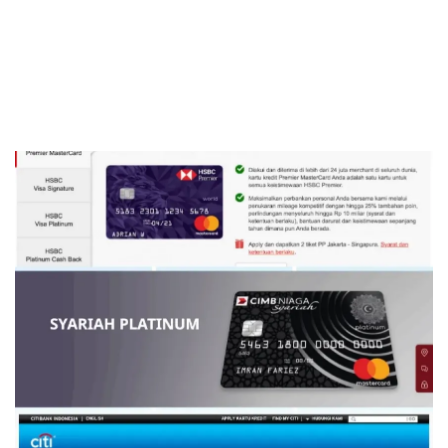
#6 Kartu Kredit HSBCÂ
Sekuritas Saham
#7 Kartu Kredit CIMB NiagaÂ
Bank Digital
#8 Kartu Kredit DBSÂ
Crypto
#9 Kartu Kredit UOB
#10 PermataÂ
Assets Crypto
Kartu Kredit Terbaik FAQÂ
Exchange
KesimpulanÂ
Asuransi
Asuransi Jiwa
Asuransi Kesehatan
Asuransi Syariah