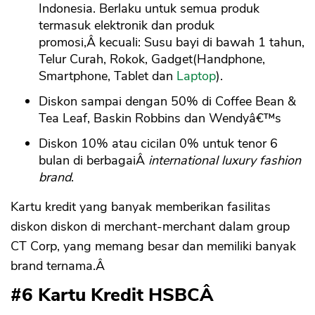
Indonesia. Berlaku untuk semua produk
termasuk elektronik dan produk
promosi,Â kecuali: Susu bayi di bawah 1 tahun,
Telur Curah, Rokok, Gadget(Handphone,
Smartphone, Tablet dan
Laptop
).
Diskon sampai dengan 50% di Coffee Bean &
Tea Leaf, Baskin Robbins dan Wendyâ€™s
Diskon 10% atau cicilan 0% untuk tenor 6
bulan di berbagaiÂ
international luxury fashion
brand
.
Kartu kredit yang banyak memberikan fasilitas
diskon diskon di merchant-merchant dalam group
CT Corp, yang memang besar dan memiliki banyak
brand ternama.Â
#6 Kartu Kredit HSBC
Â