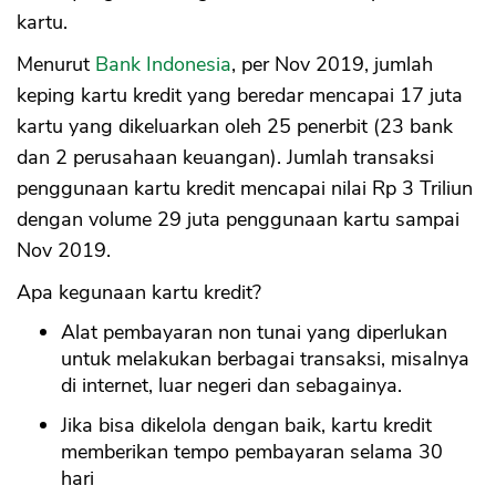
kartu.
Menurut
Bank Indonesia
, per Nov 2019, jumlah
keping kartu kredit yang beredar mencapai 17 juta
kartu yang dikeluarkan oleh 25 penerbit (23 bank
dan 2 perusahaan keuangan). Jumlah transaksi
penggunaan kartu kredit mencapai nilai Rp 3 Triliun
dengan volume 29 juta penggunaan kartu sampai
Nov 2019.
Apa kegunaan kartu kredit?
Alat pembayaran non tunai yang diperlukan
untuk melakukan berbagai transaksi, misalnya
di internet, luar negeri dan sebagainya.
Jika bisa dikelola dengan baik, kartu kredit
memberikan tempo pembayaran selama 30
hari