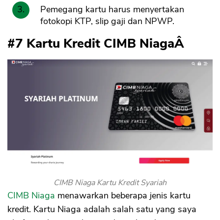
Pemegang kartu harus menyertakan
fotokopi KTP, slip gaji dan NPWP.
#7 Kartu Kredit CIMB Niaga
Â
CIMB Niaga Kartu Kredit Syariah
CIMB Niaga
menawarkan beberapa jenis kartu
kredit. Kartu Niaga adalah salah satu yang saya