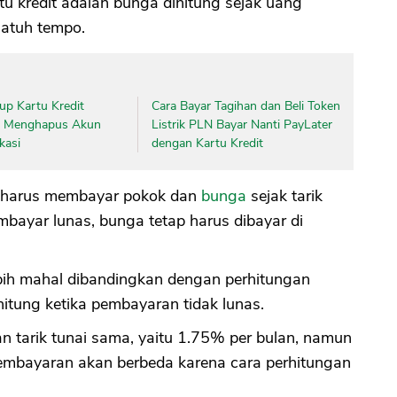
rtu kredit adalah bunga dihitung sejak uang
jatuh tempo.
up Kartu Kredit
Cara Bayar Tagihan dan Beli Token
n Menghapus Akun
Listrik PLN Bayar Nanti PayLater
kasi
dengan Kartu Kredit
en harus membayar pokok dan
bunga
sejak tarik
bayar lunas, bunga tetap harus dibayar di
ebih mahal dibandingkan dengan perhitungan
ihitung ketika pembayaran tidak lunas.
dan tarik tunai sama, yaitu 1.75% per bulan, namun
 pembayaran akan berbeda karena cara perhitungan