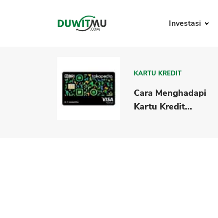
Investasi
KARTU KREDIT
Cara Menghadapi
Kartu Kredit...