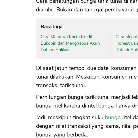
Cara perhitungan bunga tarik tunai di ka
diambil. Bukan dari tanggal pembayaran 
Baca Juga:
Cara Menutup Kartu Kredit
Cara Menut
Bukopin dan Menghapus Akun
Honest da
Data di Aplikasi
Data di Apli
Di saat jatuh tempo, due date, konsum
tunai dilakukan. Meskipun, konsumen mem
transaksi tarik tunai.
Perhitungan bunga tarik tunai menjadi l
bunga ritel karena di ritel bunga hanya d
Jadi, meskipun tingkat suku
bunga
ritel 
dengan nilai transaksi yang sama, nilai
bunga yang berbeda.