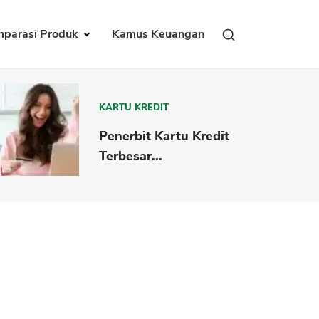
parasi Produk
Kamus Keuangan
KARTU KREDIT
Penerbit Kartu Kredit
Terbesar...