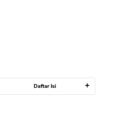
Daftar Isi
Apa itu Tarik Tunai Kartu Kredit
Mandiri Gold
Syarat dan Ketentuan Tarik Tunai