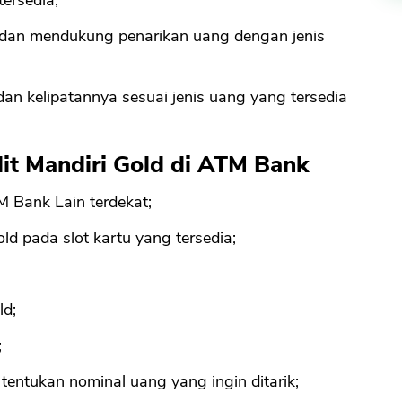
tersedia;
 dan mendukung penarikan uang dengan jenis
an kelipatannya sesuai jenis uang yang tersedia
dit Mandiri Gold di ATM Bank
 Bank Lain terdekat;
ld pada slot kartu yang tersedia;
ld;
;
tentukan nominal uang yang ingin ditarik;